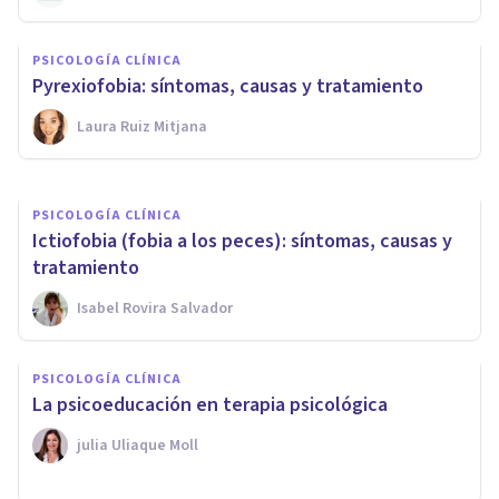
PSICOLOGÍA CLÍNICA
Dermatofagia: síntomas,
PSICOLOGÍA CLÍNICA
causas y tratamiento
Pyrexiofobia: síntomas, causas y tratamiento
Laura Ruiz Mitjana
Laura Ruiz Mitjana
PSICOLOGÍA CLÍNICA
Ictiofobia (fobia a los peces): síntomas, causas y
tratamiento
Isabel Rovira Salvador
PSICOLOGÍA CLÍNICA
La psicoeducación en terapia psicológica
​julia Uliaque Moll