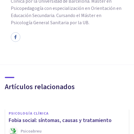
Clínica por la Universidad de Barcelona. Máster en
Psicopedagogía con especialización en Orientación en
Educación Secundaria. Cursando el Máster en
Psicología General Sanitaria por la UB.
PSICOLOGÍA CLÍNICA
Las 15 fobias más raras que
existen
Artículos relacionados
Jonathan García-Allen
PSICOLOGÍA CLÍNICA
Fobia social: síntomas, causas y tratamiento
Psicoabreu