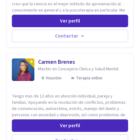
creo que la ciencia es el mejor método de aproximación al
conocimiento en general y a la psicoterapia en particular. Me
interesan los procesos de cambio conductual por los que una
Ver perfil
persona pueda alcanzar sus objetivos, transitando,
aceptando y modificando sus patrones cognitivos y
emocionales. Abordo patologías específicas como trastornos
Contactar
de ansiedad y del ánimo, y también crisis vitales y procesos
de crecimiento personal.
Carmen Brenes
Master en Consejeria Clinica y Salud Mental
Houston
Terapia online
Tengo mas de 12 años en atención individual, pareja y
familias. Apoyando en la resolución de conflictos, problemas
de comunicación, autoestima, estrés, manejo del duelo y
personas con ansiedad y depresión, así como problemas de
conducta y comportamiento. Desarrollo de personas
Ver perfil
maximizando su potencial y elevando su desempeño.
Estableciendo metas a corto y largo plazo, es vital para la
vida de cada uno tener su propia vision.