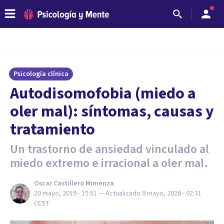
Psicología clínica
Autodisomofobia (miedo a
oler mal): síntomas, causas y
tratamiento
Un trastorno de ansiedad vinculado al
miedo extremo e irracional a oler mal.
Oscar Castillero Mimenza
20 mayo, 2019 - 15:51
— Actualizado
9 mayo, 2026 - 02:31
CEST