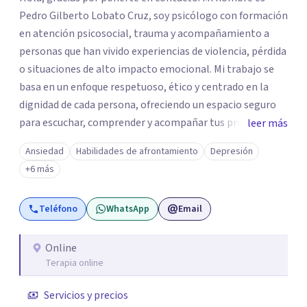
Pedro Gilberto Lobato Cruz, soy psicólogo con formación
en atención psicosocial, trauma y acompañamiento a
personas que han vivido experiencias de violencia, pérdida
o situaciones de alto impacto emocional. Mi trabajo se
basa en un enfoque respetuoso, ético y centrado en la
dignidad de cada persona, ofreciendo un espacio seguro
para escuchar, comprender y acompañar tus procesos
leer más
emocionales a tu propio ritmo. Creo firmemente en la
Ansiedad
Habilidades de afrontamiento
Depresión
importancia de construir juntos herramientas que
+6 más
fortalezcan el bienestar, la autonomía y el sentido de
vida. Será un gusto acompañarte en este proceso. Quedo
Teléfono
WhatsApp
Email
atento para resolver cualquier duda y acordar una cita. Un
abrazo, Pedro Gilberto Lobato Cruz Psicólogo
Online
Terapia online
Servicios y precios