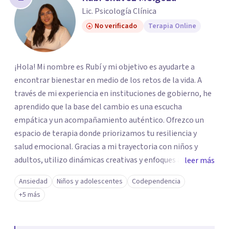
Lic. Psicología Clínica
No verificado
Terapia Online
¡Hola! Mi nombre es Rubí y mi objetivo es ayudarte a
encontrar bienestar en medio de los retos de la vida. A
través de mi experiencia en instituciones de gobierno, he
aprendido que la base del cambio es una escucha
empática y un acompañamiento auténtico. ​Ofrezco un
espacio de terapia donde priorizamos tu resiliencia y
salud emocional. Gracias a mi trayectoria con niños y
adultos, utilizo dinámicas creativas y enfoques adaptados
leer más
a tus necesidades específicas. Estoy aquí para escucharte
Ansiedad
Niños y adolescentes
Codependencia
y brindarte las herramientas necesarias para fortalecer
+5 más
tu paz mental.