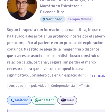
Licenciatura en Psicología, con
Maestría en Psicoterapia
Psicoanalítica
Verificado
Terapia Online
Soy un terapeuta con formación psicoanalítica, lo que me
ha llevado a desarrollar un profundo interés por el saber y
por acompañar al paciente en un proceso de exploración
conjunta. Mi estilo se aleja de la imagen fría o distante
que a veces se asocia al psicoanálisis: busco construir una
relación cálida, cercana y segura, sin perder el marco
necesario para que el vínculo terapéutico sea
significativo. Considero que en un espacio donde uno
leer más
puede sentirse acompañado y escuchado, es posible
Ansiedad
Impulsividad
Codependencia
+7 más
mirar con honestidad cómo nos vinculamos afuera, qué se
repite, qué duele, y qué puede transformarse. En mi
Teléfono
WhatsApp
Email
consultorio hay lugar para todo: risas, tristezas, enojos y
silencios; cada emoción tiene sentido y merece ser