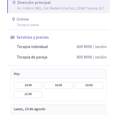
escuchada. Si pudiste conectar con algo de esto,
Dirección principal
Av. Colima 2681, Col. Madero (Cacho), 22040 Tijuana, B.C.
mándame un mensaje y comencemos juntos a trabajar en
eso que has dejado de lado.
Online
Terapia online
Servicios y precios
Terapia individual
600
MXN
/ sesión
Terapia de pareja
800
MXN
/ sesión
Hoy
14:00
16:00
20:00
22:00
Lunes, 10 de agosto