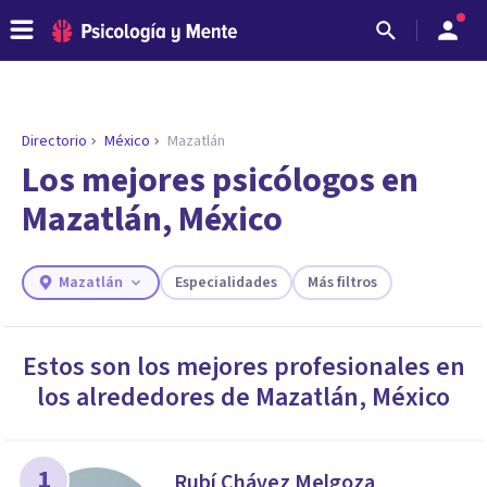
Directorio
México
Mazatlán
ENCONTRAR MI TERAPEUTA
¿Necesitas ayuda para encontrar el
Los mejores psicólogos en
psicólogo adecuado?
Mazatlán, México
Responde a unas breves preguntas y te ofreceremos
los profesionales que más se ajustan a tus
necesidades.
Mazatlán
Especialidades
Más filtros
Responder cuestionario
Estos son los mejores profesionales en
los alrededores de
Mazatlán
,
México
1
Rubí Chávez Melgoza