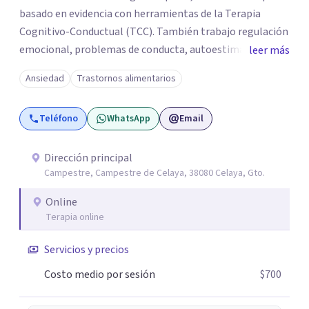
basado en evidencia con herramientas de la Terapia
Cognitivo-Conductual (TCC). También trabajo regulación
emocional, problemas de conducta, autoestima y
leer más
desarrollo de habilidades sociales y emocionales en
Ansiedad
Trastornos alimentarios
población infantil y juvenil. Me mantengo en constante
formación y actualización para brindar el
Teléfono
WhatsApp
Email
acompañamiento más efectivo a cada persona. Ofrezco
un espacio de apoyo, educación sobre salud mental y
alimentación consciente, adaptado a las necesidades de
Dirección principal
Campestre, Campestre de Celaya, 38080 Celaya, Gto.
cada paciente y su familia. Atiendo de forma online.
Puedes reservar tu primera sesión directamente desde mi
Online
perfil.
Terapia online
Servicios y precios
Costo medio por sesión
$700