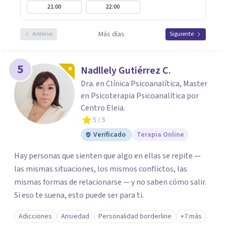
21:00
22:00
Más días
Anterior
Siguiente
5
Nadllely Gutiérrez C.
Dra. en Clínica Psicoanalítica, Master
en Psicoterapia Psicoanalítica por
Centro Eleia.
5
/ 5
Verificado
Terapia Online
Hay personas que sienten que algo en ellas se repite —
las mismas situaciones, los mismos conflictos, las
mismas formas de relacionarse — y no saben cómo salir.
Si eso te suena, esto puede ser para ti.
Adicciones
Ansiedad
Personalidad borderline
+7 más