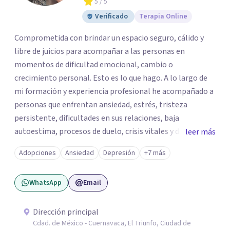
5
/ 5
Verificado
Terapia Online
Comprometida con brindar un espacio seguro, cálido y
libre de juicios para acompañar a las personas en
momentos de dificultad emocional, cambio o
crecimiento personal. Esto es lo que hago. A lo largo de
mi formación y experiencia profesional he acompañado a
personas que enfrentan ansiedad, estrés, tristeza
persistente, dificultades en sus relaciones, baja
autoestima, procesos de duelo, crisis vitales y desafíos
leer más
relacionados con la adaptación a nuevas etapas de la vida.
Adopciones
Ansiedad
Depresión
+7 más
Mi enfoque se basa en la escucha empática, el respeto por
la historia de cada persona y el trabajo conjunto para
WhatsApp
Email
desarrollar herramientas que favorezcan el bienestar
emocional y una mejor calidad de vida. Creo firmemente
que buscar ayuda psicológica es un acto de valentía y
Dirección principal
Cdad. de México - Cuernavaca, El Triunfo, Ciudad de
autocuidado. Mi objetivo es acompañarte para que puedas