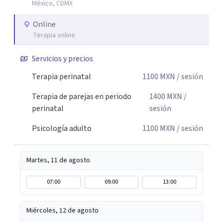
México, CDMX
comprender mejor lo que estás viviendo, fortalecer tus
recursos personales y construir una vida más plena y
Online
congruente con tus necesidades y valores.
Terapia online
Servicios y precios
Terapia perinatal
1100
MXN
/ sesión
Terapia de parejas en periodo
1400
MXN
/
perinatal
sesión
Psicología adulto
1100
MXN
/ sesión
Martes, 11 de agosto
07:00
09:00
13:00
Miércoles, 12 de agosto