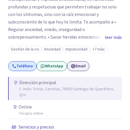
profundas y respetuosas que permiten trabajar no solo
con los síntomas, sino con la raíz emocional y
subconsciente de lo que hoy te limita. Te acompaño a •
Regular ansiedad, miedo, inseguridad o
sobrepensamiento. • Sanar heridas emocionales y
leer más
fortalecer tu autoestima. . Comprender por qué repites
Gestión de la ira
Ansiedad
Impulsividad
+7 más
ciertos patrones o emociones. Puedes superar lo que te
preocupa y lograr tus objetivos más pronto de lo que
Teléfono
WhatsApp
Email
imaginas. Contáctame por Wahtsapp. Puedo ayudarte.
Dirección principal
C. Indio Triste, Carretas, 76050 Santiago de Querétaro,
Qro.
Online
Terapia online
Servicios y precios