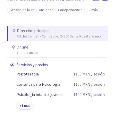
breve, familiar e infantil, así como con respaldo
Gestión de la ira
Ansiedad
Codependencia
+7 más
profesional y experiencia clínica de más de 26 años y
personal te acompaño en el proceso con empatía
auténtica y comunicación clara y directa para darte
Dirección principal
seguridad emocional y una dirección firme de tu proceso
Cd del Carmen - Campeche, 24300 Santa Rosalía, Camp.
de cambio.
Online
Terapia online
Servicios y precios
Psicoterapia
1100
MXN
/ sesión
Consulta para Psicología
1100
MXN
/ sesión
Psicología infanto-juvenil
1100
MXN
/ sesión
+
1
más