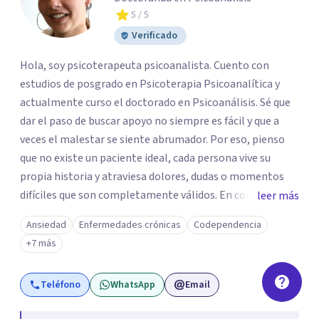
5
/ 5
Verificado
Hola, soy psicoterapeuta psicoanalista. Cuento con
estudios de posgrado en Psicoterapia Psicoanalítica y
actualmente curso el doctorado en Psicoanálisis. Sé que
dar el paso de buscar apoyo no siempre es fácil y que a
veces el malestar se siente abrumador. Por eso, pienso
que no existe un paciente ideal, cada persona vive su
propia historia y atraviesa dolores, dudas o momentos
difíciles que son completamente válidos. En consulta, mi
leer más
intención es ofrecerte un espacio humano y seguro, en el
Ansiedad
Enfermedades crónicas
Codependencia
que sientas la confianza para expresarte y sentir. Nos
+7 más
daremos el tiempo de ir recorriendo tu historia de vida,
identificando con calma de dónde viene aquello que hoy
Teléfono
WhatsApp
Email
pesa haciendo consciente el origen, tus emociones y
experiencias, tanto pasadas como presentes. Es un lugar