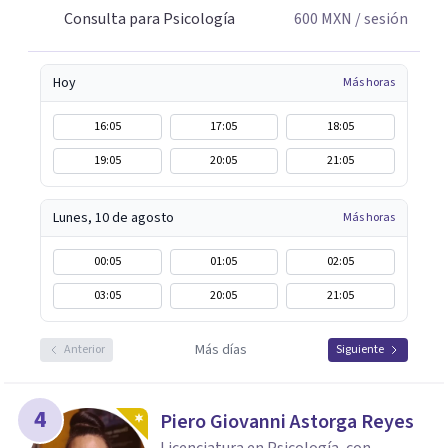
Consulta para Psicología
600
MXN
/ sesión
Hoy
Más horas
16:05
17:05
18:05
19:05
20:05
21:05
Lunes, 10 de agosto
Más horas
00:05
01:05
02:05
03:05
20:05
21:05
Más días
Anterior
Siguiente
4
Piero Giovanni Astorga Reyes