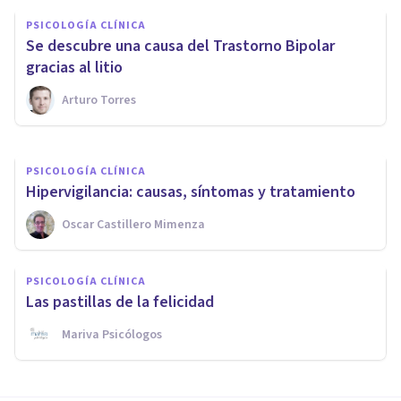
Síndrome neuroléptico
PSICOLOGÍA CLÍNICA
maligno: síntomas, causas y
Se descubre una causa del Trastorno Bipolar
tratamiento
gracias al litio
Arturo Torres
Isabel Rovira Salvador
PSICOLOGÍA CLÍNICA
​Hipervigilancia: causas, síntomas y tratamiento
Oscar Castillero Mimenza
PSICOLOGÍA CLÍNICA
Las pastillas de la felicidad
Mariva Psicólogos