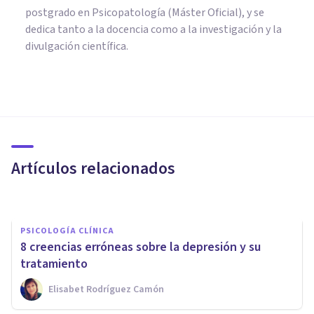
postgrado en Psicopatología (Máster Oficial), y se
dedica tanto a la docencia como a la investigación y la
divulgación científica.
PSICOLOGÍA CLÍNICA
Diferencias entre la depresión
unipolar y la depresión bipolar
Artículos relacionados
Joaquín Mateu-Mollá
PSICOLOGÍA CLÍNICA
8 creencias erróneas sobre la depresión y su
tratamiento
Elisabet Rodríguez Camón
PSICOLOGÍA CLÍNICA