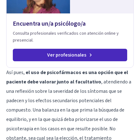
familiar y la fe se encuentran para crear procesos
terapéuticos transformadores, cálidos y profundamente
humanos. Te acompaño a encontrar claridad, paz y propósito
Encuentra un/a psicólogo/a
en cada etapa de tu vida.
Consulta profesionales verificados con atención online y
presencial.
Ver profesionales
Así pues,
el uso de psicofármacos es una opción que el
paciente debe valorar junto al facultativo
, atendiendo a
una reflexión sobre la severidad de los síntomas que se
padecen y los efectos secundarios potenciales del
compuesto. Una balanza en la que prima la búsqueda de
equilibrio, y en la que quizá deba priorizarse el uso de
psicoterapia en los casos en que resulte posible. No
obstante, sea cual sea la elección, el tratamiento