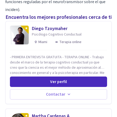
funciones reguladas por el neurotransmisor sobre el que
inciden).
Encuentra los mejores profesionales cerca de ti
Diego Tzoymaher
Psicólogo Cognitivo Conductual
Miami
Terapia online
- PRIMERA ENTREVISTA GRATUITA - TERAPIA ONLINE - Trabajo
desde el marco de la terapia cognitivo conductual ya que
creo que la ciencia es el mejor método de aproximación al
conocimiento en general y a la psicoterapia en particular. Me
interesan los procesos de cambio conductual por los que una
Ver perfil
persona pueda alcanzar sus objetivos, transitando,
aceptando y modificando sus patrones cognitivos y
emocionales. Abordo patologías específicas como trastornos
Contactar
de ansiedad y del ánimo, y también crisis vitales y procesos
de crecimiento personal.
Martha Cardenas A