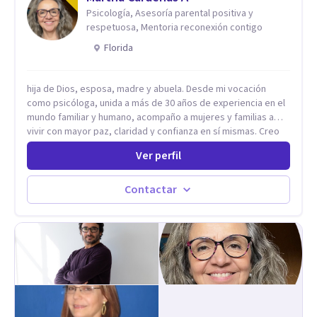
Psicología, Asesoría parental positiva y
respetuosa, Mentoria reconexión contigo
Florida
hija de Dios, esposa, madre y abuela. Desde mi vocación
como psicóloga, unida a más de 30 años de experiencia en el
mundo familiar y humano, acompaño a mujeres y familias a
vivir con mayor paz, claridad y confianza en sí mismas. Creo
profundamente que la vida está hecha de etapas, y que cada
Ver perfil
ciclo —personal, emocional, espiritual y familiar— trae
oportunidades de crecimiento. Por eso utilizo una
combinación de psicología positiva, enfoque humanista,
Contactar
herramientas contemporáneas de bienestar mental y
espiritualidad, para que puedas recorrer tu propio camino
sintiéndote sostenida, acompañada y más segura de quién
eres. Mi misión es ayudarte a ordenar tu mundo interior, sanar
lo que aún pesa, fortalecer tu autoestima, transformar la
relación contigo misma y con quienes amas, y enseñarte
herramientas prácticas para navegar la vida familiar con amor,
límites sanos, serenidad y propósito. Trabajo desde una
mirada integral donde la mente, las emociones, la historia