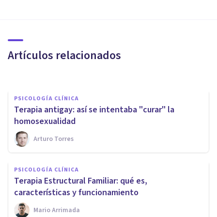
Terapia electroconvulsiva
(TEC): características y usos en
psiquiatría
Artículos relacionados
Isabel Rovira Salvador
PSICOLOGÍA CLÍNICA
Terapia antigay: así se intentaba "curar" la
homosexualidad
Arturo Torres
PSICOLOGÍA CLÍNICA
Terapia centrada en la
PSICOLOGÍA CLÍNICA
compasión (CFT): qué es, fases,
Terapia Estructural Familiar: qué es,
y para qué sirve
características y funcionamiento
Mario Arrimada
Álvaro Ruiz De Ocenda