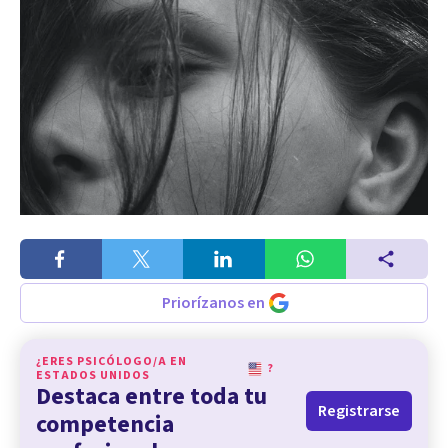
Priorízanos en
¿ERES PSICÓLOGO/A EN
?
ESTADOS UNIDOS
Destaca entre toda tu
Registrarse
competencia