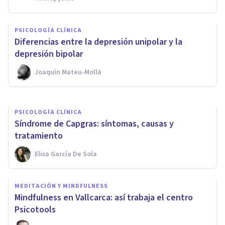
PSICOLOGÍA CLÍNICA
PSICOLOGÍA CLÍNICA
Tipos de estrés y sus
Diferencias entre la depresión unipolar y la
desencadenantes
depresión bipolar
Joaquín Mateu-Mollá
Marc Rodriguez Castro
PSICOLOGÍA CLÍNICA
​Síndrome de Capgras: síntomas, causas y
tratamiento
Elisa García De Sola
MEDITACIÓN Y MINDFULNESS
Mindfulness en Vallcarca: así trabaja el centro
Psicotools