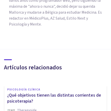
varios años como programador web, pero siguiendo la
máxima de "ahora o nunca", decidió dejar su querida
Mallorca y mudarse a Bélgica para estudiar Medicina. Es
redactor en MédicoPlus, AZ Salud, Estilo Next y
Psicología y Mente.
PSICOLOGÍA CLÍNICA
¿Qué son las terapias de
tercera generación?
Artículos relacionados
Oscar Castillero Mimenza
PSICOLOGÍA CLÍNICA
¿Qué objetivos tienen las distintas corrientes de
psicoterapia?
Therapyside