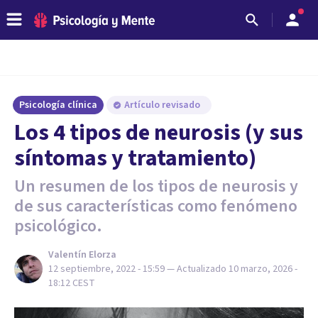
Psicología clínica
Artículo revisado
Los 4 tipos de neurosis (y sus
síntomas y tratamiento)
Un resumen de los tipos de neurosis y
de sus características como fenómeno
psicológico.
Valentín Elorza
12 septiembre, 2022 - 15:59
— Actualizado
10 marzo, 2026 -
18:12
CEST