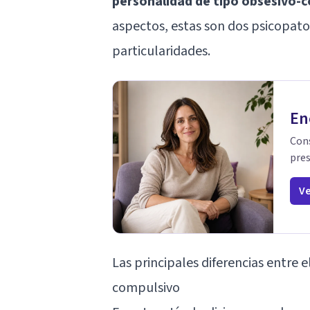
personalidad de tipo obsesivo-
aspectos, estas son dos psicopatol
particularidades.
En
Cons
pres
Ve
Las principales diferencias entre 
compulsivo