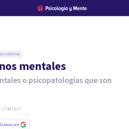
po editorial
rnos mentales
tales o psicopatologías que son
- 17:40
CEST
rízanos en