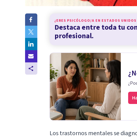
¿ERES PSICÓLOGO/A EN
ESTADOS UNIDOS
Destaca entre toda tu c
profesional.
¿N
¿Pod
Ha
Los
trastornos mentales
se diagno