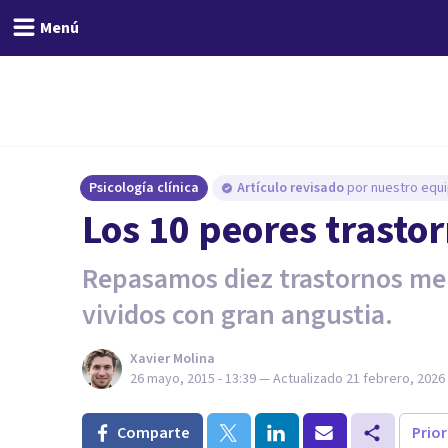
Menú
Psicología clínica
Artículo revisado
por nuestro equi
Los 10 peores trasto
Repasamos diez trastornos men
vividos con gran angustia.
Xavier Molina
26 mayo, 2015 - 13:39
— Actualizado
21 febrero, 2026 
Comparte
Prio