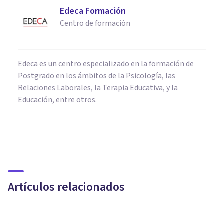
Edeca Formación
Centro de formación
Edeca es un centro especializado en la formación de
Postgrado en los ámbitos de la Psicología, las
Relaciones Laborales, la Terapia Educativa, y la
Educación, entre otros.
PSICOLOGÍA CLÍNICA
Psicomaster: descubre el
centro de psicología de
referencia en Madrid
Artículos relacionados
Psicomaster