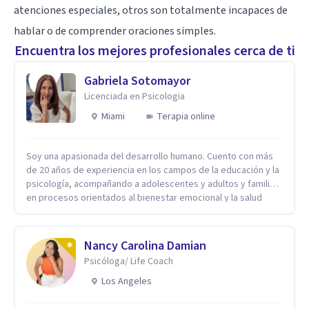
atenciones especiales, otros son totalmente incapaces de
hablar o de comprender oraciones simples.
Encuentra los mejores profesionales cerca de ti
Gabriela Sotomayor
Licenciada en Psicologia
Miami
Terapia online
Soy una apasionada del desarrollo humano. Cuento con más
de 20 años de experiencia en los campos de la educación y la
psicología, acompañando a adolescentes y adultos y familias
en procesos orientados al bienestar emocional y la salud
mental. Mi visión es contribuir, a través de mi trabajo, a que
las personas accedan a una vida más digna, plena y con
sentido. Considero que esto es posible cuando
Nancy Carolina Damian
desarrollamos una mayor conciencia de nuestro mundo
Psicóloga/ Life Coach
interior y de la manera en que nuestras experiencias influyen
en nuestra forma de sentir, pensar y relacionarnos. Mi misión
Los Angeles
es ofrecer un espacio de acompañamiento en salud mental
basado en la comprensión, la compasión y el respeto por el