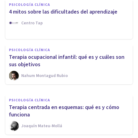
PSICOLOGÍA CLÍNICA
4 mitos sobre las dificultades del aprendizaje
Centro Tap
PSICOLOGÍA CLÍNICA
PSICOLOGÍA CLÍNICA
​Terapia infantil: qué es y
Terapia ocupacional infantil: qué es y cuáles son
cuáles son sus beneficios
sus objetivos
Nahum Montagud Rubio
Jonathan García-Allen
PSICOLOGÍA CLÍNICA
Terapia centrada en esquemas: qué es y cómo
funciona
Joaquín Mateu-Mollá