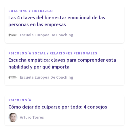
COACHING Y LIDERAZGO
Las 4 claves del bienestar emocional de las
personas en las empresas
Escuela Europea De Coaching
PSICOLOGÍA CLÍNICA
¿Cómo se potencia la
PSICOLOGÍA SOCIAL Y RELACIONES PERSONALES
participación del paciente en
Escucha empática: claves para comprender esta
psicoterapia?
habilidad y por qué importa
Escuela Europea De Coaching
Instituto Mensalus
PSICOLOGÍA
Cómo dejar de culparse por todo: 4 consejos
Arturo Torres