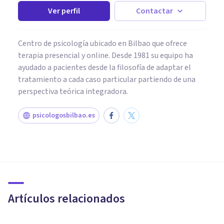
Ver perfil
Contactar
Centro de psicología ubicado en Bilbao que ofrece
terapia presencial y online. Desde 1981 su equipo ha
ayudado a pacientes desde la filosofía de adaptar el
tratamiento a cada caso particular partiendo de una
perspectiva teórica integradora.
psicologosbilbao.es
PSICOLOGÍA EDUCATIVA Y DEL DESARROLLO
Los 27 mejores blogs y webs
de educación que debes
conocer
Artículos relacionados
Juan Armando Corbin