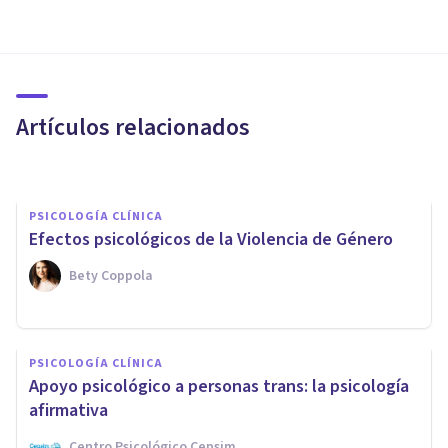
PSICOLOGÍA CLÍNICA
Transexualidad: ¿identidad de
género o trastorno psicológico?
Artículos relacionados
Oscar Castillero Mimenza
PSICOLOGÍA CLÍNICA
Efectos psicológicos de la Violencia de Género
Bety Coppola
PSICOLOGÍA CLÍNICA
PSICOLOGÍA CLÍNICA
Los cambios psicológicos que
Apoyo psicológico a personas trans: la psicología
se producen tras la maternidad
afirmativa
Centro Psicológico Cepsim