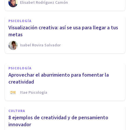
Elisabet Rodríguez Camón
PSICOLOGÍA
PSICOLOGÍA
10 técnicas de generación de
Visualización creativa: así se usa para llegar a tus
ideas recomendadas
metas
Isabel Rovira Salvador
Nahum Montagud Rubio
PSICOLOGÍA
Aprovechar el aburrimiento para fomentar la
creatividad
Itae Psicología
CULTURA
8 ejemplos de creatividad y de pensamiento
innovador