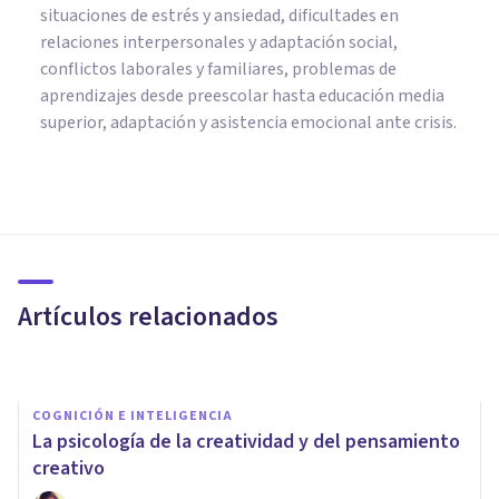
situaciones de estrés y ansiedad, dificultades en
relaciones interpersonales y adaptación social,
conflictos laborales y familiares, problemas de
aprendizajes desde preescolar hasta educación media
superior, adaptación y asistencia emocional ante crisis.
COGNICIÓN E INTELIGENCIA
El concepto de creatividad a lo
largo de la historia
Artículos relacionados
Ana Aguilera
COGNICIÓN E INTELIGENCIA
​La psicología de la creatividad y del pensamiento
creativo