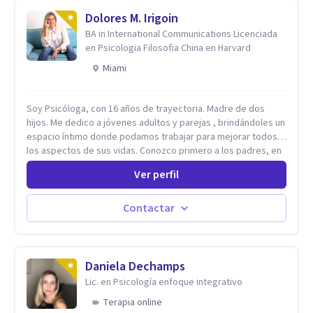
Dolores M. Irigoin
BA in International Communications Licenciada
en Psicologia Filosofia China en Harvard
Miami
Soy Psicóloga, con 16 años de trayectoria. Madre de dos
hijos. Me dedico a jóvenes adultos y parejas , brindándoles un
espacio íntimo donde podamos trabajar para mejorar todos
los aspectos de sus vidas. Conozco primero a los padres, en
el caso de niños u adolescentes, para luego seguir la terapia
Ver perfil
con sus hijos, apuntalándolos en su futuro personal,
universitario y profesional, siempre conteniendo
paralelamente a los padres y brindándoles un espacio de
Contactar
seguridad. Hago terapia de pareja y adultos con método
integrativo. Más información en: intherapy.today
Daniela Dechamps
Lic. en Psicología enfoque integrativo
Terapia online