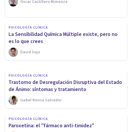
Oscar Castillero Mimenza
PSICOLOGÍA CLÍNICA
Trastorno de Ansiedad
PSICOLOGÍA CLÍNICA
Generalizada: síntomas,
La Sensibilidad Química Múltiple existe, pero no
causas y tratamiento
es lo que crees
David Sojo
Jonathan García-Allen
PSICOLOGÍA CLÍNICA
Trastorno de Desregulación Disruptiva del Estado
de Ánimo: síntomas y tratamiento
Isabel Rovira Salvador
PSICOLOGÍA CLÍNICA
​Paroxetina: el "fármaco anti-timidez"