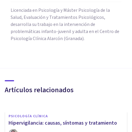
Licenciada en Psicología y Máster Psicología de la
Salud, Evaluación y Tratamientos Psicológicos,
desarrolla su trabajo en la intervención de
problemáticas infanto-juvenil y adulta en el Centro de
Psicología Clínica Alarcón (Granada).
PSICOLOGÍA CLÍNICA
​Hiperacusia: definición,
causas, síntomas y
tratamientos
Artículos relacionados
Oscar Castillero Mimenza
PSICOLOGÍA CLÍNICA
​Hipervigilancia: causas, síntomas y tratamiento