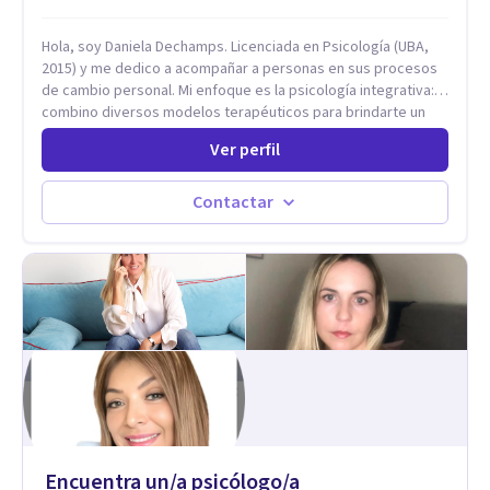
Hola, soy Daniela Dechamps. Licenciada en Psicología (UBA,
2015) y me dedico a acompañar a personas en sus procesos
de cambio personal. Mi enfoque es la psicología integrativa:
combino diversos modelos terapéuticos para brindarte un
espacio humano, seguro y libre de juicios, donde construimos
Ver perfil
juntas las herramientas prácticas que necesitas para tu
bienestar en el día a día. Aunque mi formación inicial es en
Terapia Cognitiva, he incorporado enfoques como el
Contactar
Mindfulness y la Terapia de Aceptación y Compromiso (ACT),
adaptando el tratamiento a tus necesidades particulares. Mi
trayectoria es internacional (Argentina, Estados Unidos,
Europa y Asia). Además, colaboré como psicóloga en
Televisión Canaria, conectando con la realidad de las islas.
Mis servicios son 100% online y accesibles. Si buscas un
espacio de escucha profesional y orientado a resultados,
empecemos.
Encuentra un/a psicólogo/a