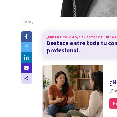
Pixabay
¿ERES PSICÓLOGO/A EN
ESTADOS UNIDOS
Destaca entre toda tu c
profesional.
¿N
¿Pod
Ha