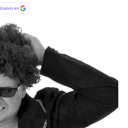
rízanos en