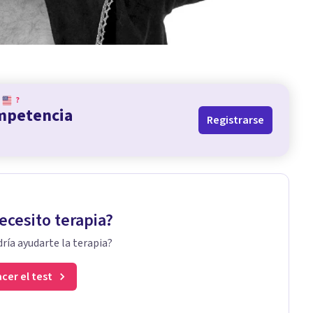
?
ompetencia
Registrarse
ecesito terapia?
ría ayudarte la terapia?
cer el test