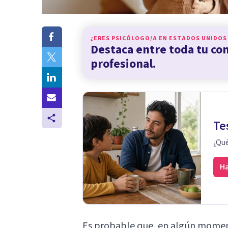
¿ERES PSICÓLOGO/A EN
ESTADOS UNIDOS
Destaca entre toda tu c
profesional.
Te
¿Qué
Ha
Es probable que, en algún moment