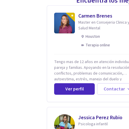
Encuentra los mej
Carmen Brenes
Master en Consejeria Clinica 
Salud Mental
Houston
Terapia online
Tengo mas de 12 años en atención individua
pareja y familias. Apoyando en la resolució
conflictos, problemas de comunicación,
autoestima, estrés, manejo del duelo y
personas con ansiedad y depresión, así c
Ver perfil
Contactar
problemas de conducta y comportamiento.
Desarrollo de personas maximizando su
potencial y elevando su desempeño.
Estableciendo metas a corto y largo plazo,
vital para la vida de cada uno tener su prop
Jessica Perez Rubio
vision.
Psicologa infantil