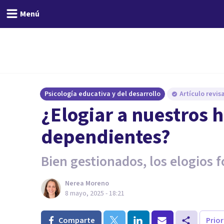
Menú
Psicología educativa y del desarrollo
Artículo revi
¿Elogiar a nuestros h
dependientes?
Bien gestionados, los elogios 
Nerea Moreno
8 mayo, 2025 - 18:21
Comparte
Prio