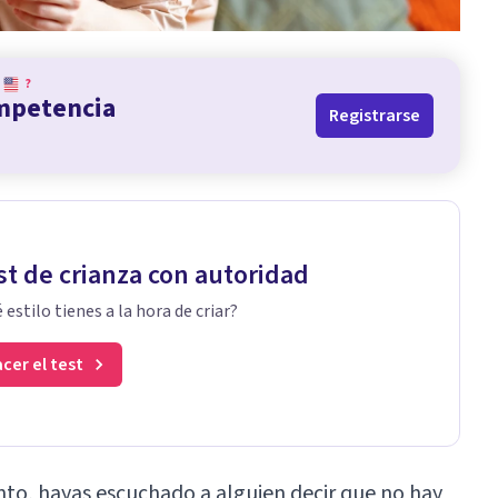
?
ompetencia
Registrarse
st de crianza con autoridad
 estilo tienes a la hora de criar?
cer el test
o, hayas escuchado a alguien decir que no hay