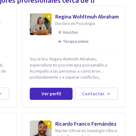
ores profesionales cerca de ti
Regina Wohltmuh Abraham
y
Doctora en Psicología
Houston
Terapia online
Soy la Dra. Regina Wolmuth Abraham,
l,
especialista en psicoterapia psicoanalítica.
n de
Acompaño a las personas a conocerse
profundamente y a superar conflictos,
problemas emocionales y traumas que limitan
omo
su calidad de vida. He trabajado en reconocidas
Ver perfil
Contactar
instituciones como el Hospital Psiquiátrico San
Rafael, Instituto Psiquiátrico MENDAO, San
Bernardino, Hospital Psiquiátrico Infantil y el
 es
Centro de Integración Juvenil. Además, tuve el
ia
privilegio de colaborar en comunidades como
Ricardo Franco Fernández
Olivar del Conde y Xochimilco, lo que me
Master Oficial en Sexología Clínica
permitió conocer diversas realidades y