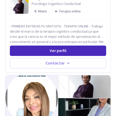
Psicólogo Cognitivo Conductual
Miami
Terapia online
- PRIMERA ENTREVISTA GRATUITA - TERAPIA ONLINE - Trabajo
desde el marco de la terapia cognitivo conductual ya que
creo que la ciencia es el mejor método de aproximación al
conocimiento en general y a la psicoterapia en particular. Me
interesan los procesos de cambio conductual por los que una
Ver perfil
persona pueda alcanzar sus objetivos, transitando,
aceptando y modificando sus patrones cognitivos y
emocionales. Abordo patologías específicas como trastornos
Contactar
de ansiedad y del ánimo, y también crisis vitales y procesos
de crecimiento personal.