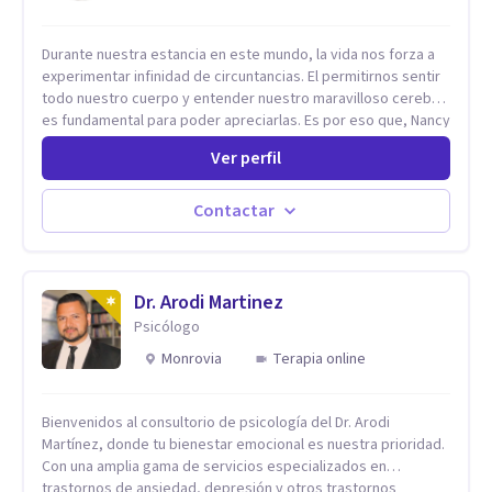
Durante nuestra estancia en este mundo, la vida nos forza a
experimentar infinidad de circuntancias. El permitirnos sentir
todo nuestro cuerpo y entender nuestro maravilloso cerebro,
es fundamental para poder apreciarlas. Es por eso que, Nancy
Damian esta dispuesta a brindarte una mano amiga atravez de
Ver perfil
herramientas fundamentales para crecer y fortalecer tu
mente, alma y SER. El cómo percibimos y manejamos
nuestros diarios sucesos es el detonator que nos lleva al
Contactar
resultado de efectos impactantes que se nos quedaran
memorables. Ayudar a otros seres humanos a disfrutar de la
hermosa vida que hay, es mi placer y deleite ya que ser FELIZ
es derecho de toda la GENTE.
Dr. Arodi Martinez
Psicólogo
Monrovia
Terapia online
Bienvenidos al consultorio de psicología del Dr. Arodi
Martínez, donde tu bienestar emocional es nuestra prioridad.
Con una amplia gama de servicios especializados en
trastornos de ansiedad, depresión y otros trastornos