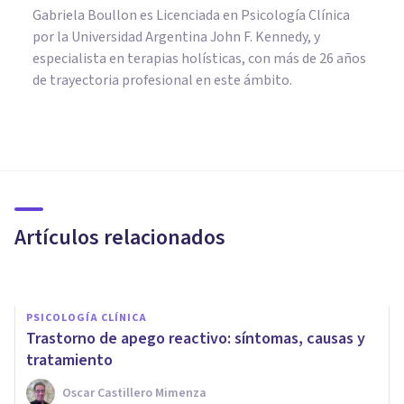
Gabriela Boullon es Licenciada en Psicología Clínica
por la Universidad Argentina John F. Kennedy, y
especialista en terapias holísticas, con más de 26 años
de trayectoria profesional en este ámbito.
PSICOLOGÍA CLÍNICA
​Trastorno de Identidad
Disociativo de Personalidad
(TIDP)
Artículos relacionados
Xud Zubieta-Méndez
PSICOLOGÍA CLÍNICA
Trastorno de apego reactivo: síntomas, causas y
tratamiento
Oscar Castillero Mimenza
PSICOLOGÍA CLÍNICA