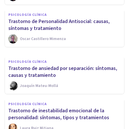
Trastorno de oposición
PSICOLOGÍA CLÍNICA
desafiante en adultos:
Trastorno de Personalidad Antisocial: causas,
características y tratamiento
síntomas y tratamiento
Oscar Castillero Mimenza
Nahum Montagud Rubio
PSICOLOGÍA CLÍNICA
Trastorno de ansiedad por separación: síntomas,
causas y tratamiento
Joaquín Mateu-Mollá
PSICOLOGÍA CLÍNICA
Trastorno de inestabilidad emocional de la
personalidad: síntomas, tipos y tratamientos
Laura Ruiz Mitjana