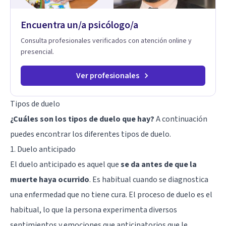
infancia y reestructuración cognitiva profunda, permitiendo
transformar patrones, emociones y decisiones desde su
Encuentra un/a psicólogo/a
origen. Si buscas un proceso superficial, este no es el lugar.
Pero si estás listo(a) para comprender, sanar y transformar la
Consulta profesionales verificados con atención online y
raíz de lo que te ocurre, la Dra. Sandra Milena Jiménez Duque
presencial.
es una de las mejores opciones para acompañarte. Porque
cuando sanas tu mundo interno, cambias tu forma de pensar,
de elegir y de vivir.
Ver profesionales
Tipos de duelo
¿Cuáles son los tipos de duelo que hay?
A continuación
puedes encontrar los diferentes tipos de duelo.
1. Duelo anticipado
El duelo anticipado es aquel que
se da antes de que la
muerte haya ocurrido
. Es habitual cuando se diagnostica
una enfermedad que no tiene cura. El proceso de duelo es el
habitual, lo que la persona experimenta diversos
sentimientos y emociones que anticipatorios que le