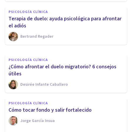
PSICOLOGÍA CLÍNICA
PSICOLOGÍA CLÍNICA
​Las cenas navideñas y el
Terapia de duelo: ayuda psicológica para afrontar
síndrome de la silla vacía
el adiós
Bertrand Regader
Arturo Torres
PSICOLOGÍA CLÍNICA
¿Cómo afrontar el duelo migratorio? 6 consejos
útiles
Desirée Infante Caballero
PSICOLOGÍA CLÍNICA
Cómo tocar fondo y salir fortalecido
Jorge García Insua