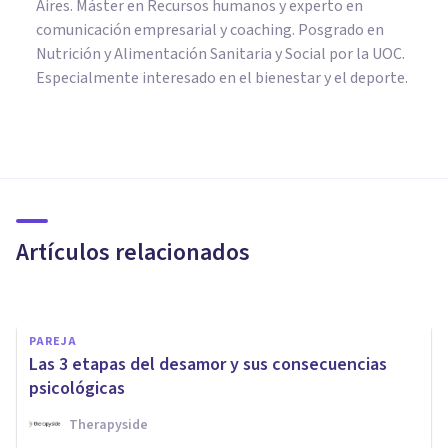
Aires. Máster en Recursos humanos y experto en
comunicación empresarial y coaching. Posgrado en
Nutrición y Alimentación Sanitaria y Social por la UOC.
Especialmente interesado en el bienestar y el deporte.
PSICOLOGÍA
​El duelo: afrontando la
pérdida de un ser querido
Artículos relacionados
Alba Colominas Espinola
PAREJA
Las 3 etapas del desamor y sus consecuencias
psicológicas
Therapyside