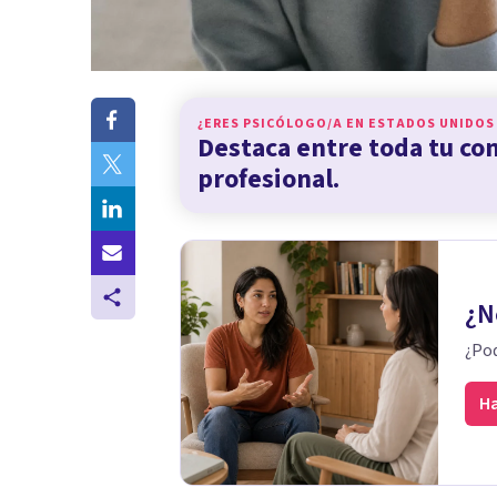
¿ERES PSICÓLOGO/A EN
ESTADOS UNIDOS
Destaca entre toda tu c
profesional.
¿N
¿Pod
Ha