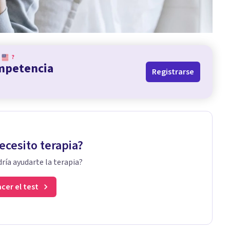
?
ompetencia
Registrarse
ecesito terapia?
ría ayudarte la terapia?
cer el test