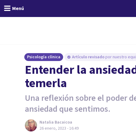
Menú
Psicología clínica
Artículo revisado
por nuestro equi
Entender la ansieda
temerla
Una reflexión sobre el poder d
ansiedad que sentimos.
Natalia Bacaicoa
26 enero, 2023 - 16:49