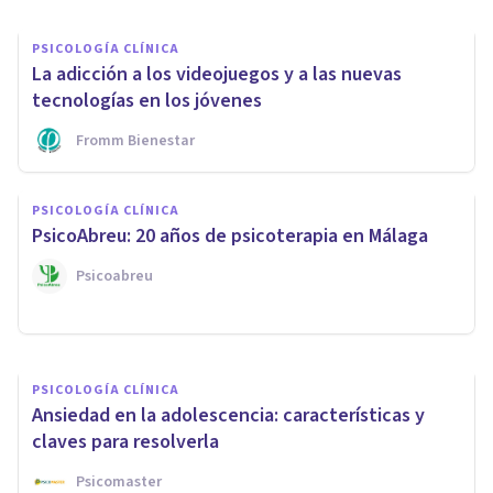
PSICOLOGÍA CLÍNICA
La adicción a los videojuegos y a las nuevas
tecnologías en los jóvenes
Fromm Bienestar
PSICOLOGÍA CLÍNICA
PSICOLOGÍA CLÍNICA
Conoce el Centro de Psicología
PsicoAbreu: 20 años de psicoterapia en Málaga
PSiCOBAi
Psicoabreu
Psicobai
PSICOLOGÍA CLÍNICA
Ansiedad en la adolescencia: características y
claves para resolverla
Psicomaster