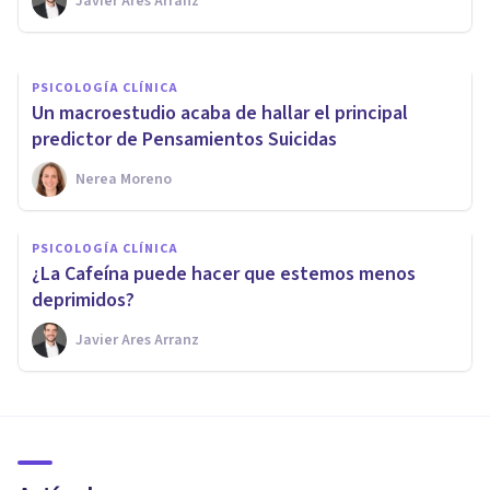
Javier Ares Arranz
Nerea Moreno
PSICOLOGÍA CLÍNICA
Un macroestudio acaba de hallar el principal
predictor de Pensamientos Suicidas
Nerea Moreno
PSICOLOGÍA CLÍNICA
¿La Cafeína puede hacer que estemos menos
deprimidos?
Javier Ares Arranz