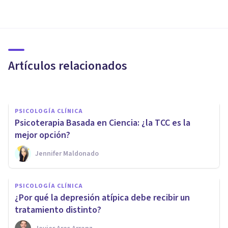
PSICOLOGÍA CLÍNICA
¿Cómo afecta a la cognición el
Trastorno Bipolar?
Artículos relacionados
Javier Ares Arranz
PSICOLOGÍA CLÍNICA
Psicoterapia Basada en Ciencia: ¿la TCC es la
mejor opción?
Jennifer Maldonado
PSICOLOGÍA CLÍNICA
PSICOLOGÍA CLÍNICA
Psicosis Menstrual: qué es y
¿Por qué la depresión atípica debe recibir un
cómo se manifiesta
tratamiento distinto?