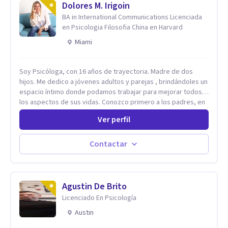
Dolores M. Irigoin
BA in International Communications Licenciada
en Psicologia Filosofia China en Harvard
Miami
Soy Psicóloga, con 16 años de trayectoria. Madre de dos
hijos. Me dedico a jóvenes adultos y parejas , brindándoles un
espacio íntimo donde podamos trabajar para mejorar todos
los aspectos de sus vidas. Conozco primero a los padres, en
el caso de niños u adolescentes, para luego seguir la terapia
Ver perfil
con sus hijos, apuntalándolos en su futuro personal,
universitario y profesional, siempre conteniendo
paralelamente a los padres y brindándoles un espacio de
Contactar
seguridad. Hago terapia de pareja y adultos con método
integrativo. Más información en: intherapy.today
Agustin De Brito
Licenciado En Psicología
Austin