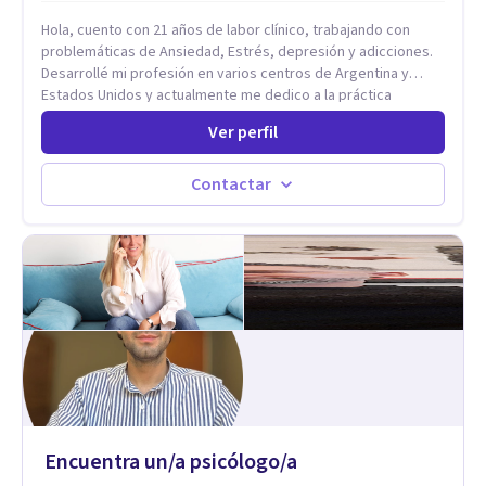
Hola, cuento con 21 años de labor clínico, trabajando con
problemáticas de Ansiedad, Estrés, depresión y adicciones.
Desarrollé mi profesión en varios centros de Argentina y
Estados Unidos y actualmente me dedico a la práctica
privada. Utilizo terapias cognitivas conductuales basadas en
Ver perfil
evidencia científica con comprobados resultados. Los
objetivos terapéuticos están centrados en brindar
herramientas concretas para el cambio, que permitan
Contactar
desarrollar nuevas habilidades y estrategias basadas en la
salud y calidad de vida.
Encuentra un/a psicólogo/a