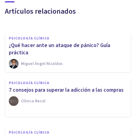
sobre las crisis de ansiedad
Artículos relacionados
Bertrand Regader
PSICOLOGÍA CLÍNICA
¿Qué hacer ante un ataque de pánico? Guía
práctica
Miguel Ángel Rizaldos
PSICOLOGÍA CLÍNICA
PSICOLOGÍA CLÍNICA
Ansiedad nocturna: causas y
7 consejos para superar la adicción a las compras
10 claves para superarla
Clínica Recal
Juan Armando Corbin
PSICOLOGÍA CLÍNICA