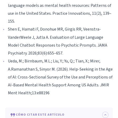
language models as mental health resources: Patterns of
use in the United States. Practice Innovations, 11(2), 139–
155.
Shen E, Hamati F, Donohue MR, Girgis RR, Veenstra-
VanderWeele J, Jutla A. Evaluation of Large Language
Model Chatbot Responses to Psychotic Prompts. JAMA
Psychiatry. 2026;83(6):655–657.
Ueda, M.; Birnbaum, M.L.; Liu, Y.; Yu, Q.; Tian, X.; Mirer,
A.Ramanathan S, Sinyor M. (2026). Help-Seeking in the Age
of AI: Cross-Sectional Survey of the Use and Perceptions of
AI-Based Mental Health Support Among US Adults. JMIR
Ment Health;13:e88196
CÓMO CITAR ESTE ARTÍCULO