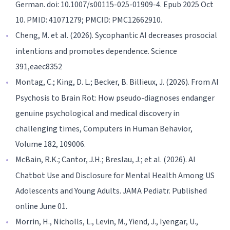
German. doi: 10.1007/s00115-025-01909-4. Epub 2025 Oct
10. PMID: 41071279; PMCID: PMC12662910.
Cheng, M. et al. (2026). Sycophantic AI decreases prosocial
intentions and promotes dependence. Science
391,eaec8352
Montag, C.; King, D. L.; Becker, B. Billieux, J. (2026). From AI
Psychosis to Brain Rot: How pseudo-diagnoses endanger
genuine psychological and medical discovery in
challenging times, Computers in Human Behavior,
Volume 182, 109006.
McBain, R.K.; Cantor, J.H.; Breslau, J.; et al. (2026). AI
Chatbot Use and Disclosure for Mental Health Among US
Adolescents and Young Adults. JAMA Pediatr. Published
online June 01.
Morrin, H., Nicholls, L., Levin, M., Yiend, J., Iyengar, U.,