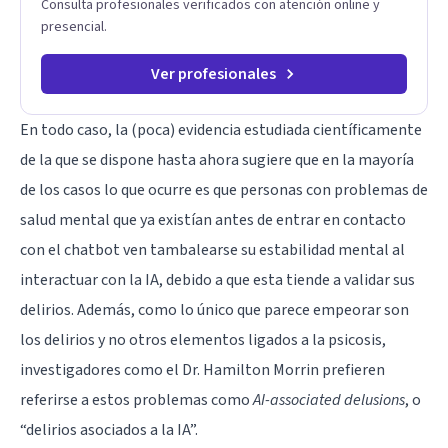
Consulta profesionales verificados con atención online y
primer paso hacia una convivencia familiar más armoniosa,
presencial.
agenda tu sesión y empecemos a trabajar juntos.
Ver profesionales
En todo caso, la (poca) evidencia estudiada científicamente
de la que se dispone hasta ahora sugiere que en la mayoría
de los casos lo que ocurre es que personas con problemas de
salud mental que ya existían antes de entrar en contacto
con el chatbot ven tambalearse su estabilidad mental al
interactuar con la IA, debido a que esta tiende a validar sus
delirios. Además, como lo único que parece empeorar son
los delirios y no otros elementos ligados a la psicosis,
investigadores como el Dr. Hamilton Morrin prefieren
referirse a estos problemas como
AI-associated delusions
, o
“delirios asociados a la IA”.