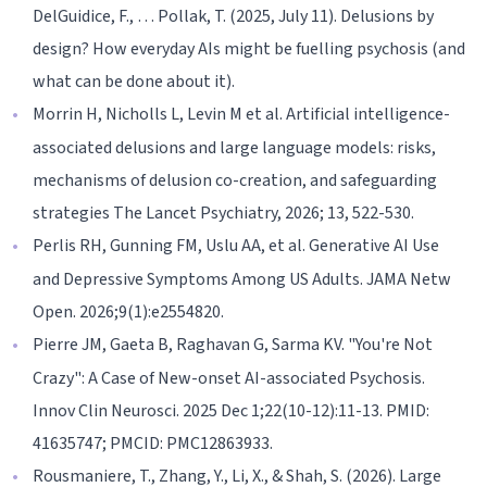
DelGuidice, F., … Pollak, T. (2025, July 11). Delusions by
design? How everyday AIs might be fuelling psychosis (and
what can be done about it).
Morrin H, Nicholls L, Levin M et al. Artificial intelligence-
associated delusions and large language models: risks,
mechanisms of delusion co-creation, and safeguarding
strategies The Lancet Psychiatry, 2026; 13, 522-530.
Perlis RH, Gunning FM, Uslu AA, et al. Generative AI Use
and Depressive Symptoms Among US Adults. JAMA Netw
Open. 2026;9(1):e2554820.
Pierre JM, Gaeta B, Raghavan G, Sarma KV. "You're Not
Crazy": A Case of New-onset AI-associated Psychosis.
Innov Clin Neurosci. 2025 Dec 1;22(10-12):11-13. PMID:
41635747; PMCID: PMC12863933.
Rousmaniere, T., Zhang, Y., Li, X., & Shah, S. (2026). Large