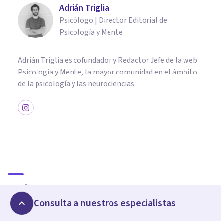
Adrián Triglia
Psicólogo | Director Editorial de
Psicología y Mente
Adrián Triglia es cofundador y Redactor Jefe de la web
Psicología y Mente, la mayor comunidad en el ámbito
de la psicología y las neurociencias.
PSICOLOGÍA CLÍNICA
Un macroestudio acaba de
hallar el principal predictor de
Pensamientos Suicidas
Artículos relacionados
Nerea Moreno
Consulta a nuestros especialistas