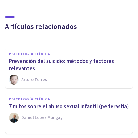
Depresión mayor: síntomas,
causas y tratamiento
Artículos relacionados
Jonathan García-Allen
PSICOLOGÍA CLÍNICA
Prevención del suicidio: métodos y factores
relevantes
Arturo Torres
PSICOLOGÍA CLÍNICA
PSICOLOGÍA CLÍNICA
Esquizofrenia residual:
7 mitos sobre el abuso sexual infantil (pederastia)
síntomas, causas y tratamiento
Daniel López Mongay
Laura Ruiz Mitjana