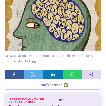
Las alucinaciones son un síntoma frecuente del espectro de la
psicosis.
Alberto Ruggieri.
Priorízanos en
¿ERES PSICÓLOGO/A EN
?
ESTADOS UNIDOS