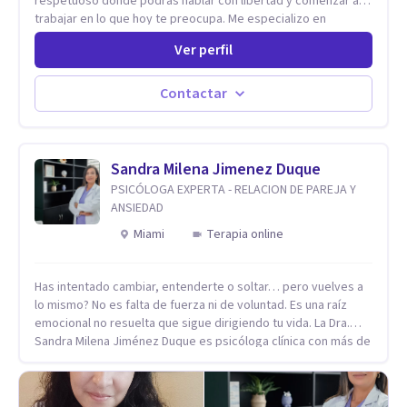
respetuoso donde podrás hablar con libertad y comenzar a
trabajar en lo que hoy te preocupa. Me especializo en
Trastornos de Ansiedad y a lo largo de mi experiencia
Ver perfil
profesional he acompañado a muchas Familias y Parejas con
distintas problemáticas como el manejo del estrés,
Autoestima, Gestión de la Ira, Depresión, Retos en la Crianza,
Contactar
Codependencia, Celos, entre otros. Cuento con más de 12
años de experiencia en el área de la Salud mental y he
trabajado en distintos contextos clínicos con niños,
Adolescentes y Adultos
Sandra Milena Jimenez Duque
PSICÓLOGA EXPERTA - RELACION DE PAREJA Y
ANSIEDAD
Miami
Terapia online
Has intentado cambiar, entenderte o soltar… pero vuelves a
lo mismo? No es falta de fuerza ni de voluntad. Es una raíz
emocional no resuelta que sigue dirigiendo tu vida. La Dra.
Sandra Milena Jiménez Duque es psicóloga clínica con más de
10 años de experiencia, reconocida como una de las
profesionales más destacadas en el abordaje profundo de la
ansiedad, la baja autoestima, la dependencia emocional y los