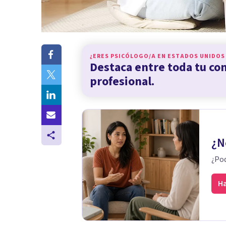
¿ERES PSICÓLOGO/A EN
ESTADOS UNIDOS
Destaca entre toda tu c
profesional.
¿N
¿Pod
Ha