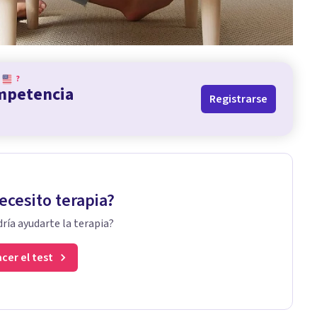
?
ompetencia
Registrarse
ecesito terapia?
ría ayudarte la terapia?
cer el test