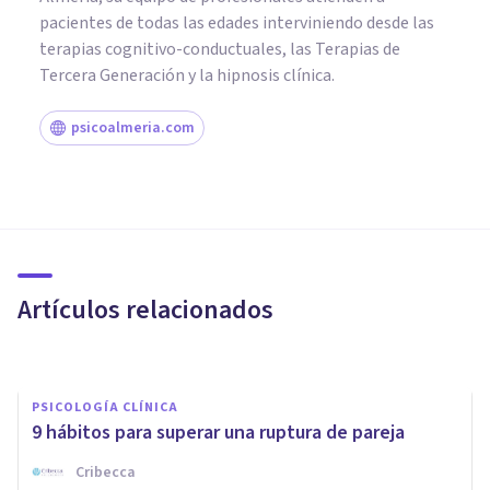
pacientes de todas las edades interviniendo desde las
terapias cognitivo-conductuales, las Terapias de
Tercera Generación y la hipnosis clínica.
psicoalmeria.com
PSICOLOGÍA CLÍNICA
Cómo superar una ruptura de
pareja desde la mejora de
nuestra autoestima
Artículos relacionados
Lorena Irribarra
PSICOLOGÍA CLÍNICA
9 hábitos para superar una ruptura de pareja
Cribecca