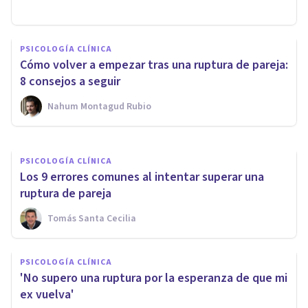
PSICOLOGÍA CLÍNICA
PSICOLOGÍA CLÍNICA
8 hábitos para gestionar el
Cómo volver a empezar tras una ruptura de pareja:
duelo por ruptura de pareja
8 consejos a seguir
Nahum Montagud Rubio
Carolina Marín
PSICOLOGÍA CLÍNICA
Los 9 errores comunes al intentar superar una
ruptura de pareja
Tomás Santa Cecilia
PSICOLOGÍA CLÍNICA
'No supero una ruptura por la esperanza de que mi
ex vuelva'