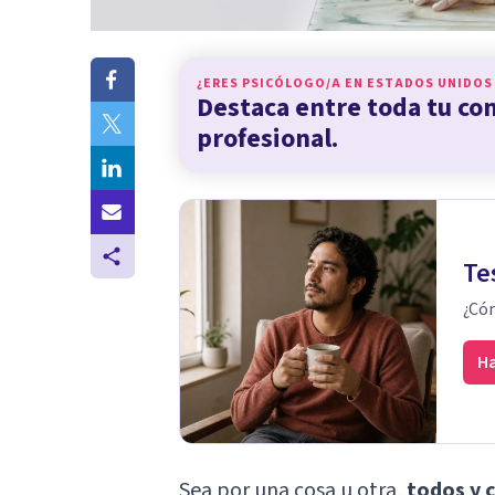
¿ERES PSICÓLOGO/A EN
ESTADOS UNIDOS
Destaca entre toda tu c
profesional.
Te
¿Cóm
Ha
Sea por una cosa u otra,
todos y 