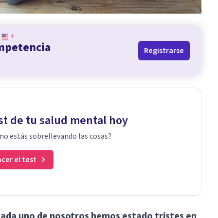
?
ompetencia
Registrarse
st de tu salud mental hoy
o estás sobrellevando las cosas?
cer el test
cada uno de nosotros hemos estado tristes en