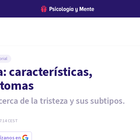
rial
a: características,
ntomas
erca de la tristeza y sus subtipos.
7:14
CEST
rízanos en