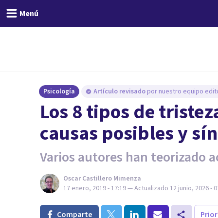
Menú
Psicología
Artículo revisado
por nuestro equipo edito
Los 8 tipos de tristez
causas posibles y sí
Varios autores han teorizado ac
Oscar Castillero Mimenza
17 enero, 2019 - 17:19
— Actualizado
12 junio, 2026 - 0
Comparte
Prio