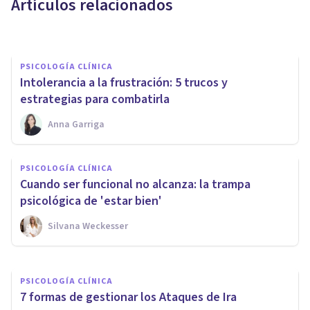
Artículos relacionados
Cristina Santolaria
PSICOLOGÍA CLÍNICA
​Intolerancia a la frustración: 5 trucos y
estrategias para combatirla
Anna Garriga
PSICOLOGÍA CLÍNICA
¿Y si aburrirse no fuera tan
PSICOLOGÍA CLÍNICA
malo? El valor psicológico de
Cuando ser funcional no alcanza: la trampa
no hacer nada
psicológica de 'estar bien'
Silvana Weckesser
Silvana Weckesser
PSICOLOGÍA CLÍNICA
7 formas de gestionar los Ataques de Ira