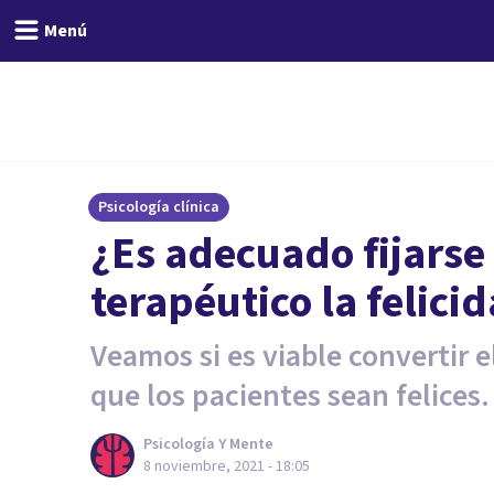
Menú
Psicología clínica
¿Es adecuado fijarse
terapéutico la felici
Veamos si es viable convertir e
que los pacientes sean felices.
Psicología Y Mente
8 noviembre, 2021 - 18:05