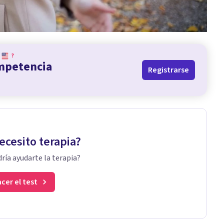
?
ompetencia
Registrarse
ecesito terapia?
ría ayudarte la terapia?
cer el test