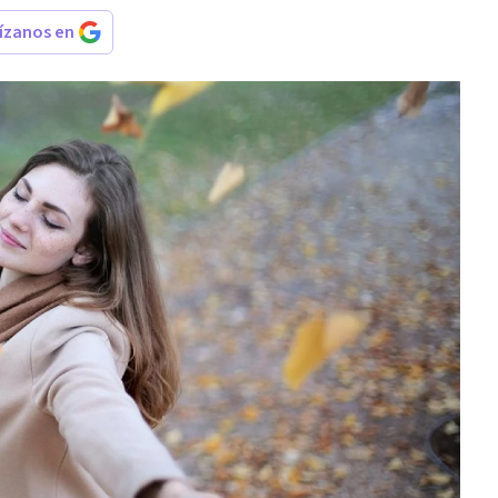
rízanos en