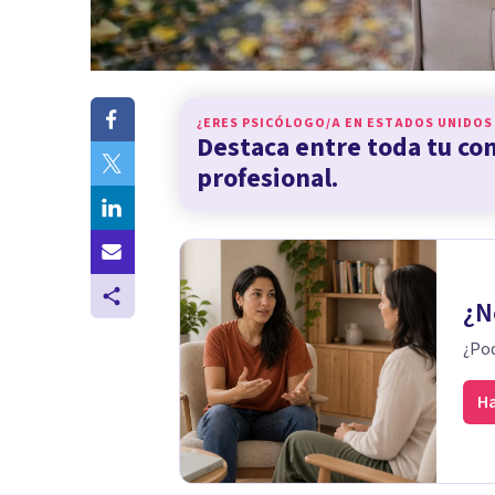
¿ERES PSICÓLOGO/A EN
ESTADOS UNIDOS
Destaca entre toda tu c
profesional.
¿N
¿Pod
Ha