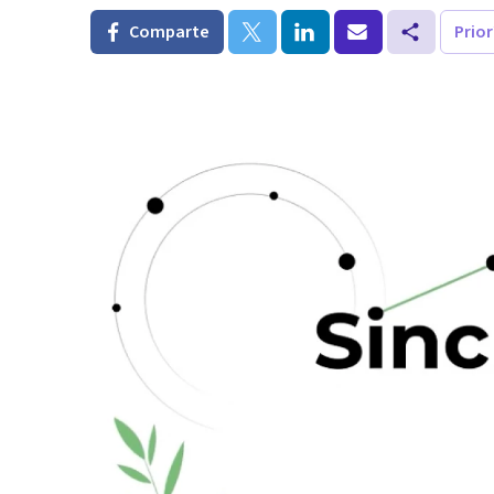
Comparte
Prio