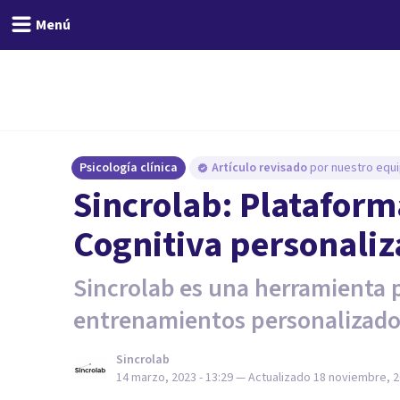
Menú
Psicología clínica
Artículo revisado
por nuestro equi
Sincrolab: Plataform
Cognitiva personaliz
Sincrolab es una herramienta 
entrenamientos personalizado
Sincrolab
14 marzo, 2023 - 13:29
— Actualizado
18 noviembre, 2