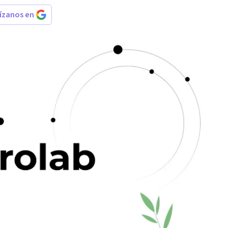
rízanos en