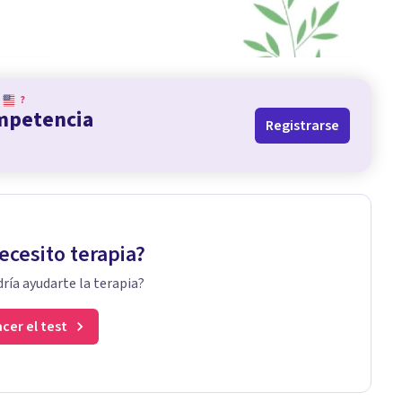
?
ompetencia
Registrarse
ecesito terapia?
ría ayudarte la terapia?
cer el test