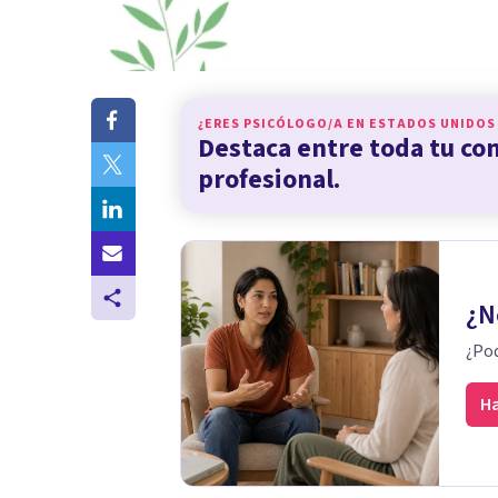
¿ERES PSICÓLOGO/A EN
ESTADOS UNIDOS
Destaca entre toda tu c
profesional.
¿N
¿Pod
Ha