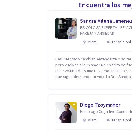
Encuentra los mej
Sandra Milena Jimene
PSICÓLOGA EXPERTA - RELAC
PAREJA Y ANSIEDAD
Miami
Terapia onl
Has intentado cambiar, entenderte o solta
pero vuelves a lo mismo? No es falta de fu
ni de voluntad. Es una raíz emocional no res
que sigue dirigiendo tu vida. La Dra. Sandra
Milena Jiménez Duque es psicóloga clínica 
más de 10 años de experiencia, reconocida
como una de las profesionales más destac
en el abordaje profundo de la ansiedad, la 
Diego Tzoymaher
autoestima, la dependencia emocional y lo
Psicólogo Cognitivo Conduct
conflictos de pareja. Ha trabajado con pacientes
en diferentes países, acompañando proce
Miami
Terapia onl
complejos. Su enfoque terapéutico se
diferencia por una premisa clara: no trabaja