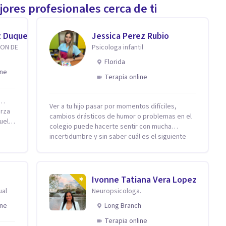
ores profesionales cerca de ti
z Duque
Jessica Perez Rubio
ION DE
Psicologa infantil
Florida
ine
Terapia online
r…
Ver a tu hijo pasar por momentos difíciles,
erza
cambios drásticos de humor o problemas en el
uelta
colegio puede hacerte sentir con mucha
incertidumbre y sin saber cuál es el siguiente
con
paso. Aquí encontrarás un espacio seguro y
cálido donde tanto tú como tus hijos se sentirán
adas
realmente escuchados, comprendidos y
baja
apoyados para recuperar la tranquilidad en
Ivonne Tatiana Vera Lopez
s
casa. Me especializo en guiar a familias a través
ual
Neuropsicologa.
de herramientas prácticas y dinámicas
sos
ine
Long Branch
adaptadas a la edad de cada menor, dejando de
lado las etiquetas y los tecnicismos. Mi forma
Terapia online
 el