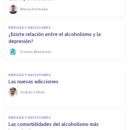
Mario Arrimada
DROGAS Y ADICCIONES
DROGAS Y ADICCIONES
Los 10 efectos a largo plazo de
¿Existe relación entre el alcoholismo y la
la adicción a la cocaína
depresión?
Fromm Bienestar
Forum Terapéutico Sevilla
DROGAS Y ADICCIONES
Las nuevas adicciones
Andrés Cohen
DROGAS Y ADICCIONES
Las comorbilidades del alcoholismo más