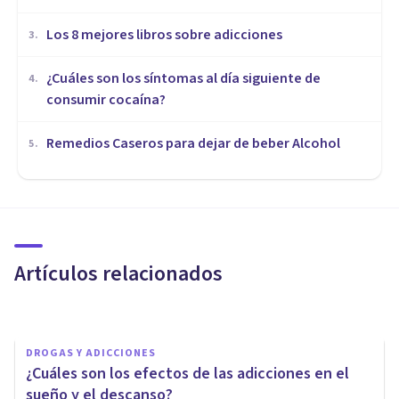
Los 8 mejores libros sobre adicciones
3
.
¿Cuáles son los síntomas al día siguiente de
4
.
consumir cocaína?
Remedios Caseros para dejar de beber Alcohol
5
.
DROGAS Y ADICCIONES
Ludopatía con criptomonedas:
posibles causas, síntomas y
tratamiento
Artículos relacionados
Nahum Montagud Rubio
DROGAS Y ADICCIONES
¿Cuáles son los efectos de las adicciones en el
sueño y el descanso?