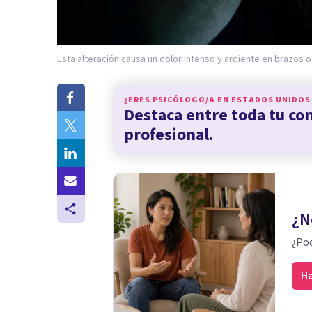
Esta alteración causa un dolor intenso y ardiente en brazos o
¿ERES PSICÓLOGO/A EN
ESTADOS UNIDOS
Destaca entre toda tu c
profesional.
¿N
¿Pod
Ha