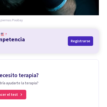
 piernas.
Pixabay
?
ompetencia
Registrarse
ecesito terapia?
ría ayudarte la terapia?
cer el test