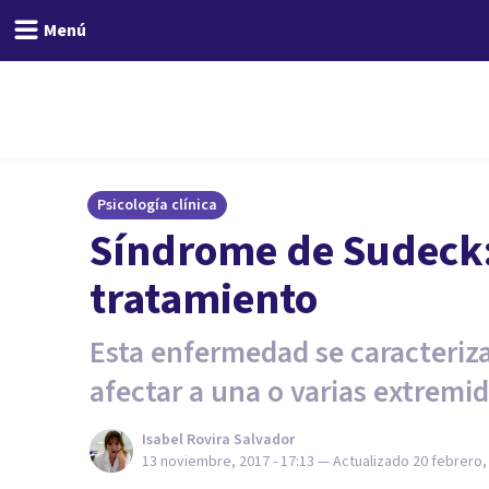
Menú
Psicología clínica
Síndrome de Sudeck:
tratamiento
Esta enfermedad se caracteriza
afectar a una o varias extremi
Isabel Rovira Salvador
13 noviembre, 2017 - 17:13
— Actualizado
20 febrero, 