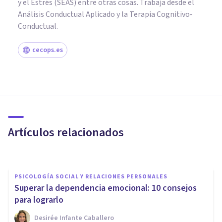
y el Estrés (SEAS) entre otras cosas. Trabaja desde el
Análisis Conductual Aplicado y la Terapia Cognitivo-
Conductual.
cecops.es
PSICOLOGÍA CLÍNICA
Estoy triste: 9 cosas que
puedes hacer cuando te
sientes mal
Artículos relacionados
Xavier Molina
PSICOLOGÍA SOCIAL Y RELACIONES PERSONALES
Superar la dependencia emocional: 10 consejos
para lograrlo
Desirée Infante Caballero