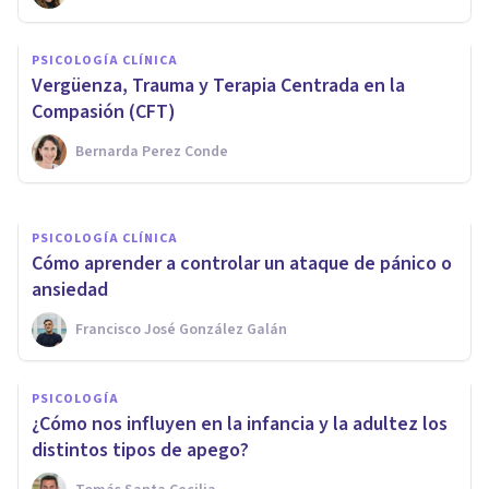
PSICOLOGÍA SOCIAL Y RELACIONES PERSONALES
Resentimiento familiar:
PSICOLOGÍA CLÍNICA
posibles causas, efectos
Vergüenza, Trauma y Terapia Centrada en la
psicológicos, y qué hacer
Compasión (CFT)
Bernarda Perez Conde
Mario Arrimada
PSICOLOGÍA CLÍNICA
Cómo aprender a controlar un ataque de pánico o
ansiedad
Francisco José González Galán
PSICOLOGÍA
¿Cómo nos influyen en la infancia y la adultez los
distintos tipos de apego?