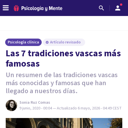
Psicología clínica
Artículo revisado
Las 7 tradiciones vascas más
famosas
Un resumen de las tradiciones vascas
más conocidas y famosas que han
llegado a nuestros días.
Sonia Ruz Comas
9 junio, 2020 - 00:04
— Actualizado
6 mayo, 2026 - 04:49
CEST