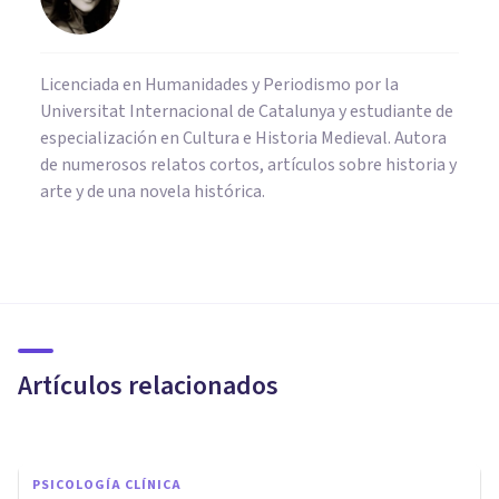
Licenciada en Humanidades y Periodismo por la
Universitat Internacional de Catalunya y estudiante de
especialización en Cultura e Historia Medieval. Autora
de numerosos relatos cortos, artículos sobre historia y
arte y de una novela histórica.
PSICOLOGÍA CLÍNICA
Trastornos mentales asociados
a los superhéroes
Artículos relacionados
Upad Psicología Y Coaching
PSICOLOGÍA CLÍNICA