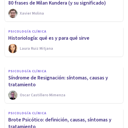
80 frases de Milan Kundera (y su significado)
PSICOLOGÍA CLÍNICA
Xavier Molina
Diferencias en la expresión de
trastornos mentales entre
PSICOLOGÍA CLÍNICA
Occidente y Japón
Historiología: qué es y para qué sirve
Laura Ruiz Mitjana
Pablo Álvarez Carneros
PSICOLOGÍA CLÍNICA
Síndrome de Resignación: síntomas, causas y
tratamiento
Oscar Castillero Mimenza
PSICOLOGÍA CLÍNICA
Brote Psicótico: definición, causas, síntomas y
tratamiento