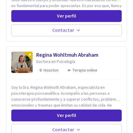
todo nuestro cuerpo y entender nuestro maravilloso cerebro,
es fundamental para poder apreciarlas. Es por eso que, Nancy
Damian esta dispuesta a brindarte una mano amiga atravez de
Ver perfil
herramientas fundamentales para crecer y fortalecer tu
mente, alma y SER. El cómo percibimos y manejamos
nuestros diarios sucesos es el detonator que nos lleva al
Contactar
resultado de efectos impactantes que se nos quedaran
memorables. Ayudar a otros seres humanos a disfrutar de la
hermosa vida que hay, es mi placer y deleite ya que ser FELIZ
es derecho de toda la GENTE.
Regina Wohltmuh Abraham
Doctora en Psicología
Houston
Terapia online
Soy la Dra. Regina Wolmuth Abraham, especialista en
psicoterapia psicoanalítica. Acompaño a las personas a
conocerse profundamente y a superar conflictos, problemas
emocionales y traumas que limitan su calidad de vida. He
trabajado en reconocidas instituciones como el Hospital
Ver perfil
Psiquiátrico San Rafael, Instituto Psiquiátrico MENDAO, San
Bernardino, Hospital Psiquiátrico Infantil y el Centro de
Integración Juvenil. Además, tuve el privilegio de colaborar
Contactar