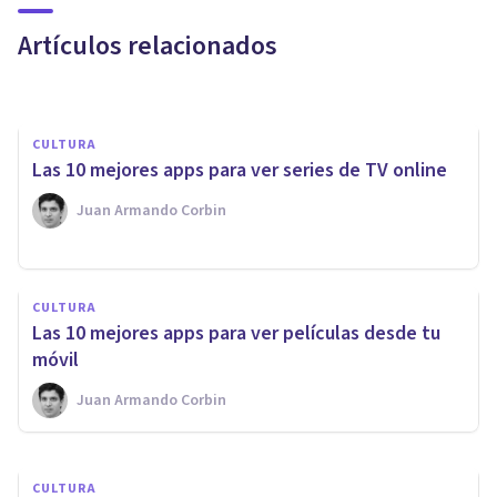
para ver películas gratis
Artículos relacionados
Juan Armando Corbin
CULTURA
Las 10 mejores apps para ver series de TV online
Juan Armando Corbin
PSICOLOGÍA
Hiperconexión: 3
CULTURA
consecuencias psicológicas del
Las 10 mejores apps para ver películas desde tu
uso excesivo de Internet
móvil
Juan Armando Corbin
Jonathan García-Allen
CULTURA