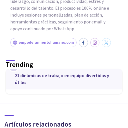
liderazgo, comunicación, productividad, estrés y
desarrollo del talento. El proceso es 100% online e
incluye sesiones personalizadas, plan de acción,
herramientas prácticas, seguimiento por email y
apoyo continuado por WhatsApp.
empoderamientohumano.com
Trending
1
21 dinámicas de trabajo en equipo divertidas y
útiles
COACHING Y LIDERAZGO
Los 10 beneficios del Coaching
(claves para tu desarrollo
personal)
Artículos relacionados