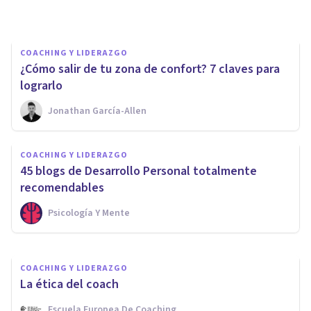
Jonathan García-Allen
COACHING Y LIDERAZGO
¿Cómo salir de tu zona de confort? 7 claves para
lograrlo
Jonathan García-Allen
COACHING Y LIDERAZGO
Desarrollo personal y
COACHING Y LIDERAZGO
profesional ante tus nuevos
45 blogs de Desarrollo Personal totalmente
propósitos para el 2021
recomendables
Psicología Y Mente
Upad Psicología Y Coaching
COACHING Y LIDERAZGO
La ética del coach
Escuela Europea De Coaching