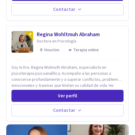
Estableciendo metas a corto y largo plazo, es vital para la
vida de cada uno tener su propia vision.
Contactar
Regina Wohltmuh Abraham
Doctora en Psicología
Houston
Terapia online
Soy la Dra. Regina Wolmuth Abraham, especialista en
psicoterapia psicoanalítica. Acompaño a las personas a
conocerse profundamente y a superar conflictos, problemas
emocionales y traumas que limitan su calidad de vida. He
trabajado en reconocidas instituciones como el Hospital
Ver perfil
Psiquiátrico San Rafael, Instituto Psiquiátrico MENDAO, San
Bernardino, Hospital Psiquiátrico Infantil y el Centro de
Integración Juvenil. Además, tuve el privilegio de colaborar
Contactar
en comunidades como Olivar del Conde y Xochimilco, lo que
me permitió conocer diversas realidades y necesidades.