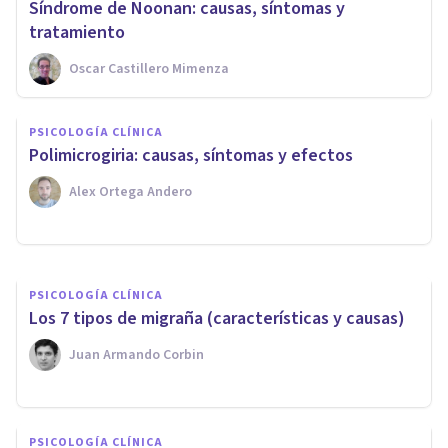
Síndrome de Noonan: causas, síntomas y
tratamiento
Oscar Castillero Mimenza
PSICOLOGÍA CLÍNICA
PSICOLOGÍA CLÍNICA
Los 6 principales tipos de
Polimicrogiria: causas, síntomas y efectos
enfermedades autoinmunes
Alex Ortega Andero
Miguel Zahonero Bermejo
PSICOLOGÍA CLÍNICA
​Los 7 tipos de migraña (características y causas)
Juan Armando Corbin
PSICOLOGÍA CLÍNICA