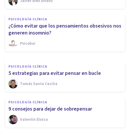
Javier Ares Arranz
PSICOLOGÍA CLÍNICA
Así es la ansiedad de
PSICOLOGÍA CLÍNICA
desempeño ante interacciones
¿Cómo evitar que los pensamientos obsesivos nos
sociales
generen insomnio?
Psicobai
Diego Sebastián Rojo
PSICOLOGÍA CLÍNICA
5 estrategias para evitar pensar en bucle
Tomás Santa Cecilia
PSICOLOGÍA CLÍNICA
9 consejos para dejar de sobrepensar
Valentín Elorza