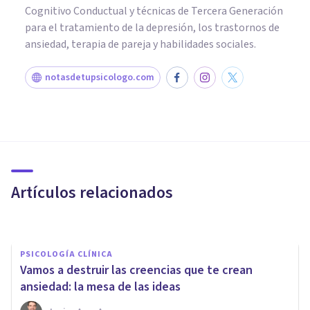
Cognitivo Conductual y técnicas de Tercera Generación
para el tratamiento de la depresión, los trastornos de
ansiedad, terapia de pareja y habilidades sociales.
notasdetupsicologo.com
PSICOLOGÍA CLÍNICA
¿Cómo afecta la ansiedad en la
toma de decisiones?
Artículos relacionados
Psicotools
PSICOLOGÍA CLÍNICA
Vamos a destruir las creencias que te crean
ansiedad: la mesa de las ideas