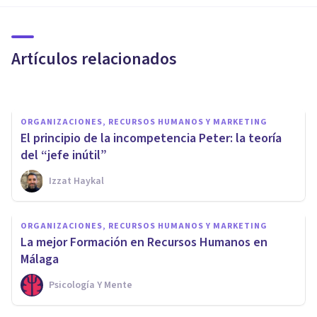
Liderazgo y gestión de
personas y equipos
Artículos relacionados
Psicología Y Mente
ORGANIZACIONES, RECURSOS HUMANOS Y MARKETING
El principio de la incompetencia Peter: la teoría
del “jefe inútil”
Izzat Haykal
ORGANIZACIONES, RECURSOS HUMANOS Y MARKETING
ORGANIZACIONES, RECURSOS HUMANOS Y MARKETING
Síndrome Boreout:
La mejor Formación en Recursos Humanos en
aburrimiento en el trabajo
Málaga
Psicología Y Mente
Jonathan García-Allen