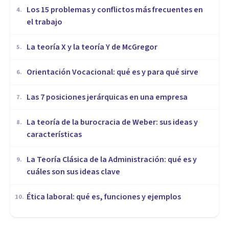
​Los 15 problemas y conflictos más frecuentes en
4
.
el trabajo
La teoría X y la teoría Y de McGregor
5
.
Orientación Vocacional: qué es y para qué sirve
6
.
Las 7 posiciones jerárquicas en una empresa
7
.
La teoría de la burocracia de Weber: sus ideas y
8
.
características
La Teoría Clásica de la Administración: qué es y
9
.
cuáles son sus ideas clave
Ética laboral: qué es, funciones y ejemplos
10
.
ORGANIZACIONES, RECURSOS HUMANOS Y MARKETING
Los 9 mejores cursos sobre