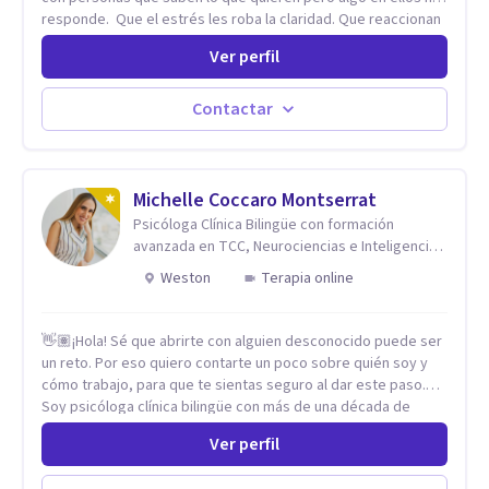
responde. Que el estrés les roba la claridad. Que reaccionan
antes de pensar y después se arrepienten. Que las
Ver perfil
relaciones importantes se desgastan sin poder detenerlo. Mi
enfoque combina la neurociencia del comportamiento con la
psicoterapia de profundidad. No trabajo sobre los síntomas.
Contactar
Trabajo sobre el sistema nervioso — el mecanismo que
produce esos patrones — para que dejen de gobernar tu
vida. El resultado no es sentirse "mejor" por un rato. Es que el
patrón cambie.
Michelle Coccaro Montserrat
Psicóloga Clínica Bilingüe con formación
avanzada en TCC, Neurociencias e Inteligencia
Emocional.
Weston
Terapia online
👋🏽¡Hola! Sé que abrirte con alguien desconocido puede ser
un reto. Por eso quiero contarte un poco sobre quién soy y
cómo trabajo, para que te sientas seguro al dar este paso.
Soy psicóloga clínica bilingüe con más de una década de
experiencia. He dictado conferencias, escrito artículos y
Ver perfil
ejercido como profesora universitaria. Un dato curioso: he
vivido en varios países y conozco de primera mano lo que