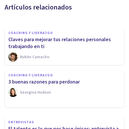
Artículos relacionados
Pura Mente
COACHING Y LIDERAZGO
Claves para mejorar tus relaciones personales
trabajando en ti
Rubén Camacho
COACHING Y LIDERAZGO
Las 4 claves del bienestar
COACHING Y LIDERAZGO
emocional de las personas en
3 buenas razones para perdonar
las empresas
Georgina Hudson
Escuela Europea De Coaching
ENTREVISTAS
El talento es lo que nos hace únicos: entrevista a