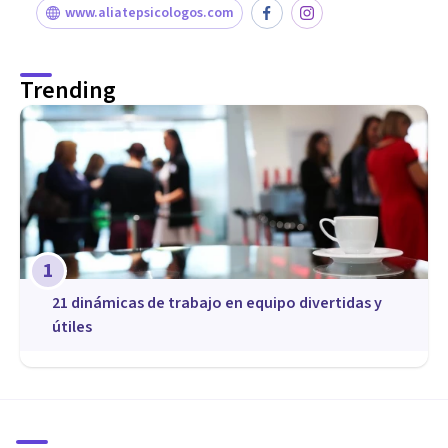
www.aliatepsicologos.com
Trending
1
21 dinámicas de trabajo en equipo divertidas y
útiles
COACHING Y LIDERAZGO
¿Qué porcentaje de nuestra
felicidad depende de nuestra
voluntad?