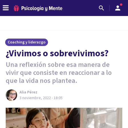
Coaching y liderazgo
¿Vivimos o sobrevivimos?
Una reflexión sobre esa manera de
vivir que consiste en reaccionar a lo
que la vida nos plantea.
Alia Pérez
3 noviembre, 2022 - 18:05