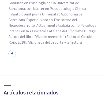
Graduada en Psicología por la Universitat de
Barcelona, con Máster en Psicopatología Clínica
Infantojuvenil por la Universitat Autònoma de
Barcelona. Especializada en Trastornos del
Neurodesarrollo. Actualmente trabaja como Psicóloga
infantil en la Associació Catalana del Síndrome X Frágil.
Autora del libro "Vivir de memoria" (Editorial Círculo
Rojo, 2018). Aficionada del deporte y la lectura.
PSICOLOGÍA SOCIAL Y RELACIONES PERSONALES
Ética social: componentes,
características y ejemplos
Artículos relacionados
Nahum Montagud Rubio