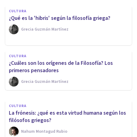
CULTURA
¿Qué es la 'hibris' según la filosofía griega?
Grecia Guzmán Martínez
PSICOLOGÍA
CULTURA
Las 9 diferencias entre ética y
¿Cuáles son los orígenes de la Filosofía? Los
moral
primeros pensadores
Grecia Guzmán Martínez
Arturo Torres
CULTURA
La frónesis: ¿qué es esta virtud humana según los
filósofos griegos?
Nahum Montagud Rubio