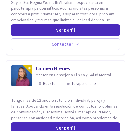
Soy la Dra. Regina Wolmuth Abraham, especialista en
psicoterapia psicoanalítica. Acompaño a las personas a
conocerse profundamente y a superar conflictos, problemas
emocionales y traumas que limitan su calidad de vida. He
trabajado en reconocidas instituciones como el Hospital
Ver perfil
Psiquiátrico San Rafael, Instituto Psiquiátrico MENDAO, San
Bernardino, Hospital Psiquiátrico Infantil y el Centro de
Integración Juvenil. Además, tuve el privilegio de colaborar
Contactar
en comunidades como Olivar del Conde y Xochimilco, lo que
me permitió conocer diversas realidades y necesidades.
Carmen Brenes
Master en Consejeria Clinica y Salud Mental
Houston
Terapia online
Tengo mas de 12 años en atención individual, pareja y
familias. Apoyando en la resolución de conflictos, problemas
de comunicación, autoestima, estrés, manejo del duelo y
personas con ansiedad y depresión, así como problemas de
conducta y comportamiento. Desarrollo de personas
Ver perfil
maximizando su potencial y elevando su desempeño.