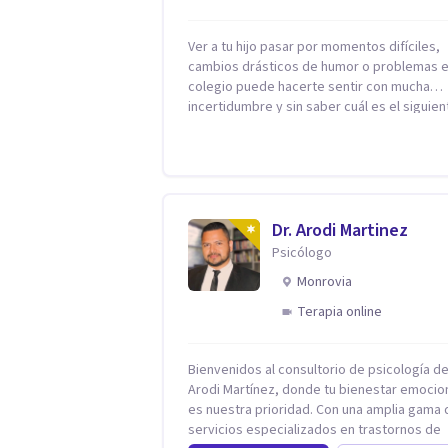
Ver a tu hijo pasar por momentos difíciles,
cambios drásticos de humor o problemas e
colegio puede hacerte sentir con mucha
incertidumbre y sin saber cuál es el siguien
paso. Aquí encontrarás un espacio seguro 
cálido donde tanto tú como tus hijos se sen
realmente escuchados, comprendidos y
apoyados para recuperar la tranquilidad en
casa. Me especializo en guiar a familias a través
de herramientas prácticas y dinámicas
Dr. Arodi Martinez
adaptadas a la edad de cada menor, dejan
Psicólogo
lado las etiquetas y los tecnicismos. Mi fo
Monrovia
de trabajar se centra en entender las
emociones que hay detrás del comportami
Terapia online
ayudándoles a desarrollar la confianza
necesaria para superar sus retos y
fortaleciendo la comunicación entre ustede
Bienvenidos al consultorio de psicología del
Acompaño a niños y adolescentes que est
Arodi Martínez, donde tu bienestar emocio
lidiando con la ansiedad, la timidez, la rebe
es nuestra prioridad. Con una amplia gama 
dificultades escolares, así como a padres 
servicios especializados en trastornos de
buscan orientación y pautas claras para ed