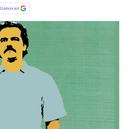
rízanos en