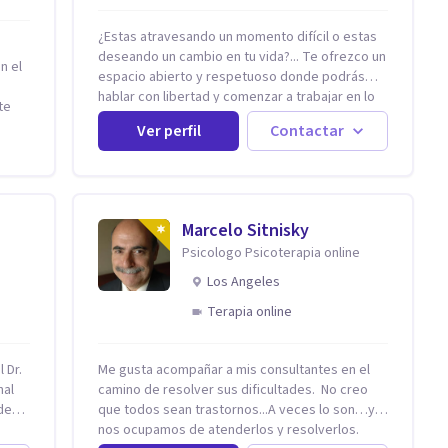
¿Estas atravesando un momento difícil o estas
deseando un cambio en tu vida?... Te ofrezco un
n el
espacio abierto y respetuoso donde podrás
hablar con libertad y comenzar a trabajar en lo
te
que hoy te preocupa. Me especializo en
y
Ver perfil
Contactar
Trastornos de Ansiedad y a lo largo de mi
tirán
experiencia profesional he acompañado a
muchas Familias y Parejas con distintas
problemáticas como el manejo del estrés,
Autoestima, Gestión de la Ira, Depresión, Retos
Marcelo Sitnisky
en la Crianza, Codependencia, Celos, entre
do de
Psicologo Psicoterapia online
otros. Cuento con más de 12 años de
rma
experiencia en el área de la Salud mental y he
Los Angeles
trabajado en distintos contextos clínicos con
ento,
Terapia online
niños, Adolescentes y Adultos
s.
 Dr.
Me gusta acompañar a mis consultantes en el
án
nal
camino de resolver sus dificultades. No creo
ldía o
de
que todos sean trastornos...A veces lo son…y
que
nos ocupamos de atenderlos y resolverlos.
ucar