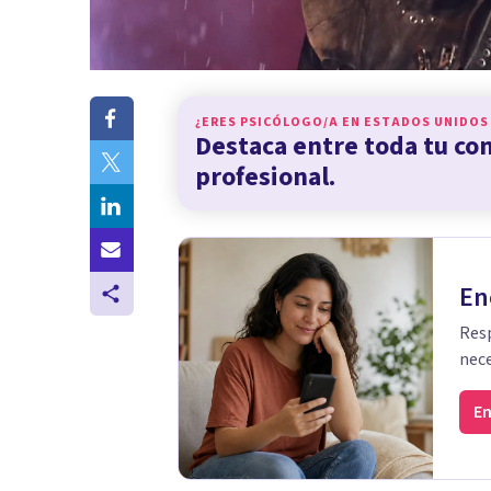
¿ERES PSICÓLOGO/A EN
ESTADOS UNIDOS
Destaca entre toda tu c
profesional.
En
Resp
nece
En