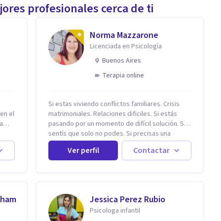
ores profesionales cerca de ti
Norma Mazzarone
Licenciada en Psicología
Buenos Aires
Terapia online
Si estas viviendo conflictos familiares. Crisis
en el
matrimoniales. Relaciones dificiles. Si estás
a
pasando por un momento de difícil solución. Si
sentís que solo no podes. Si precisas una
escucha. Si consideras que estás bloqueado. Si
Ver perfil
Contactar
precisás comprensión. Si no logras definir
proyectos, objetivos, sueños, deseos. Si
pensás que lo que te pasa no es tan grave, pero
podría ayudar. Si estás en adicciones y tu
intención es hacer algo con lo que te está
aham
Jessica Perez Rubio
pasando. No dudes en comunicarte a fin de
Psicologa infantil
pia
comenzar a resolver la situación que está