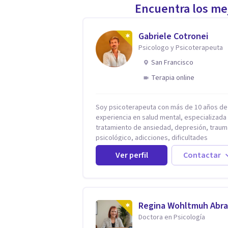
Encuentra los mej
Gabriele Cotronei
Psicologo y Psicoterapeuta
San Francisco
Terapia online
Soy psicoterapeuta con más de 10 años de
experiencia en salud mental, especializada 
tratamiento de ansiedad, depresión, traum
psicológico, adicciones, dificultades
identitarias y efectos de experiencias
Ver perfil
Contactar
tempranas adversas. Ofrezco un espacio
terapéutico seguro, confidencial y
profundamente humano, donde el dolor
emocional puede transformarse en
autoconocimiento, regulación emocional y
Regina Wohltmuh Abr
bienestar. Trabajo desde un enfoque
Doctora en Psicología
integrativo que combina psicoanálisis, tera