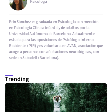
Psicóloga
Erin Sánchez es graduada en Psicología con mención
en Psicología Clínica infantil y de adultos por la
Universidad Autónoma de Barcelona. Actualmente
estudia para las oposiciones de Psicólogo Interno
Residente (PIR) y es voluntaria en AVAN, asociación que
acoge a personas con afectaciones neurológicas, con
sede en Sabadell (Barcelona).
Trending