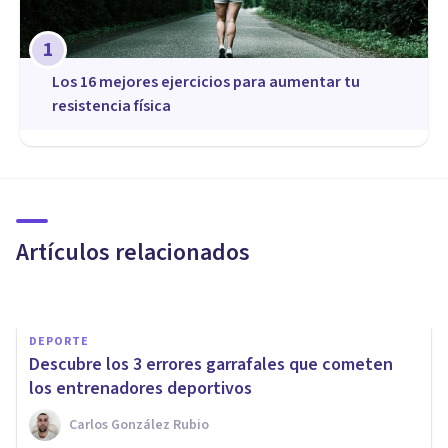
1
Los 16 mejores ejercicios para aumentar tu
resistencia física
PSICOLOGÍA
​Tipos de motivación: las 8
fuentes motivacionales
Artículos relacionados
Jonathan García-Allen
DEPORTE
Descubre los 3 errores garrafales que cometen
los entrenadores deportivos
Carlos González Rubio