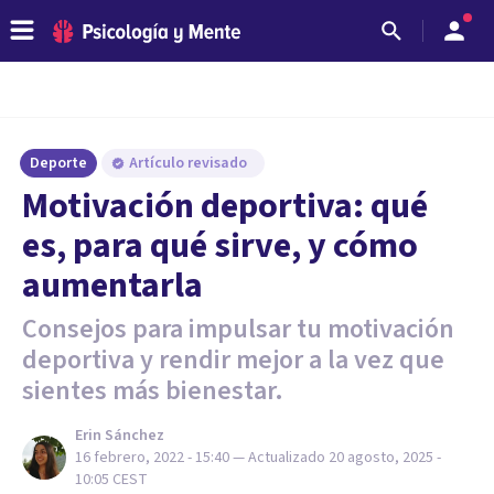
Deporte
Artículo revisado
Motivación deportiva: qué
es, para qué sirve, y cómo
aumentarla
Consejos para impulsar tu motivación
deportiva y rendir mejor a la vez que
sientes más bienestar.
Erin Sánchez
16 febrero, 2022 - 15:40
— Actualizado
20 agosto, 2025 -
10:05
CEST