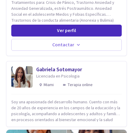
Tratamientos para: Crisis de Pánico, Trastorno Ansiedad y
Ansiedad Generalizada, estrés Postraumático. Ansiedad
Social en el adolescente Miedos y Fobias Específicas.
Trastornos de la conducta alimentaria (Anorexia y Bulimia)
Modificación conductas no deseadas. Impulsividad,
Ver perfil
conductas obsesivas, compulsividad. Trastorno obsesivo
compulsivo. Tratamiento Eficaz para la Depresión (AC)
Evaluación, contención e intervención en riesgo Suicida
Contactar
Conductas autolesivas en el adolescente. Problemas con el
consumo de alcohol y sustancias. Tratamiento del Estrés.
Mindfulness. Estimulación temprana, Establecimiento del
vínculo del Apego Seguro. Orientación sexual,
Gabriela Sotomayor
Acompañamiento Tanatológico. Cuidados paliativos en
Licenciada en Psicologia
enfermedades crónicas.
Miami
Terapia online
Soy una apasionada del desarrollo humano. Cuento con más
de 20 años de experiencia en los campos de la educación y la
psicología, acompañando a adolescentes y adultos y familias
en procesos orientados al bienestar emocional y la salud
mental. Mi visión es contribuir, a través de mi trabajo, a que
las personas accedan a una vida más digna, plena y con