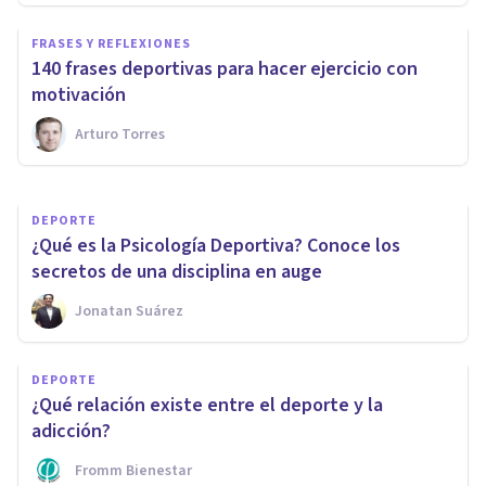
DEPORTE
FRASES Y REFLEXIONES
Resiliencia en el contexto
140 frases deportivas para hacer ejercicio con
deportivo
motivación
Arturo Torres
Lucía Serrano
DEPORTE
¿Qué es la Psicología Deportiva? Conoce los
secretos de una disciplina en auge
Jonatan Suárez
DEPORTE
¿Qué relación existe entre el deporte y la
adicción?
Fromm Bienestar