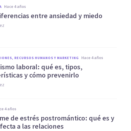
hace 4 años
A
diferencias entre ansiedad y miedo
hez
hace 4 años
IONES, RECURSOS HUMANOS Y MARKETING
ismo laboral: qué es, tipos,
rísticas y cómo prevenirlo
hez
ace 4 años
me de estrés postromántico: qué es y
ecta a las relaciones