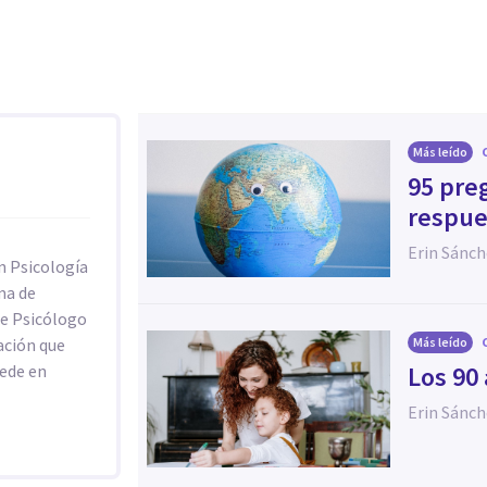
Más leído
95 pre
respue
Erin Sánc
n Psicología
ma de
de Psicólogo
ación que
Más leído
sede en
Los 90
Erin Sánc