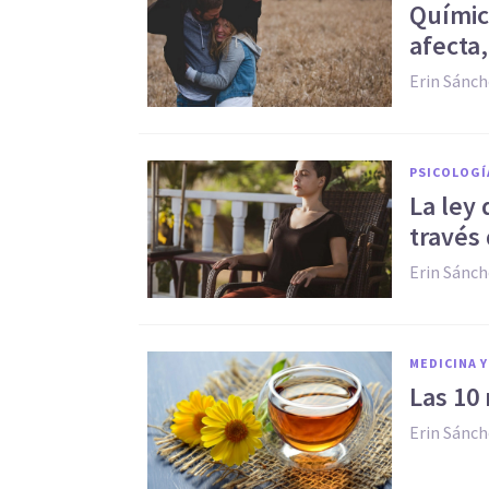
Químic
afecta
Erin Sánc
PSICOLOGÍ
La ley 
través 
Erin Sánc
MEDICINA Y
Las 10 
Erin Sánc