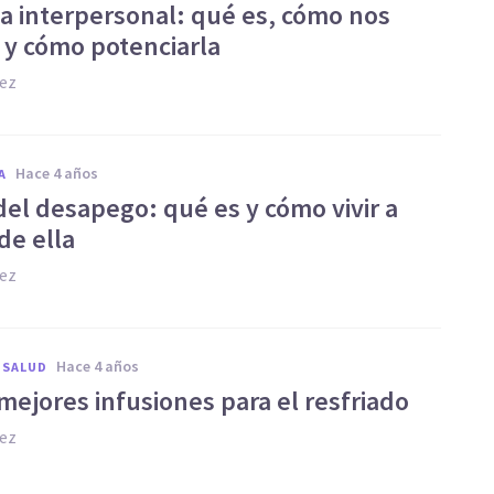
a interpersonal: qué es, cómo nos
, y cómo potenciarla
hez
hace 4 años
A
del desapego: qué es y cómo vivir a
de ella
hez
hace 4 años
 SALUD
mejores infusiones para el resfriado
hez