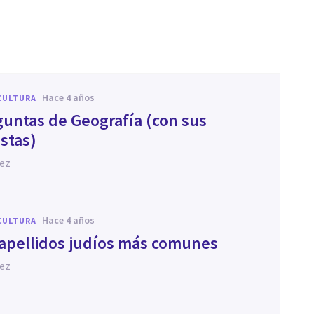
hace 4 años
CULTURA
guntas de Geografía (con sus
stas)
hez
hace 4 años
CULTURA
 apellidos judíos más comunes
hez