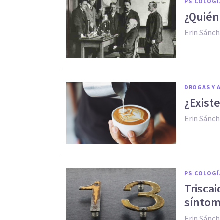
PSICOLOGÍ
¿Quién 
Erin Sánc
DROGAS Y 
¿Existe
Erin Sánc
PSICOLOGÍ
Triscai
síntom
Erin Sánc