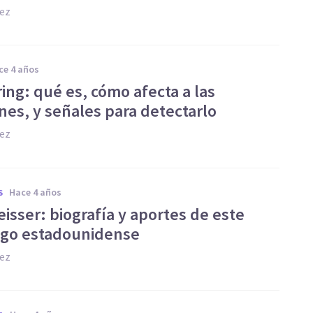
hez
ace 4 años
ing: qué es, cómo afecta a las
nes, y señales para detectarlo
hez
hace 4 años
S
eisser: biografía y aportes de este
ogo estadounidense
hez