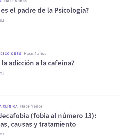
hace 4 años
A
es el padre de la Psicología?
hez
hace 4 años
ADICCIONES
 la adicción a la cafeína?
hez
hace 4 años
A CLÍNICA
decafobia (fobia al número 13):
as, causas y tratamiento
hez