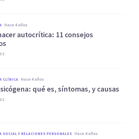
hace 4 años
A
acer autocrítica: 11 consejos
os
hez
hace 4 años
A CLÍNICA
psicógena: qué es, síntomas, y causas
hez
hace 4 años
A SOCIAL Y RELACIONES PERSONALES