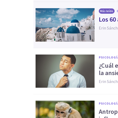
Más leído
Los 60
Erin Sánc
PSICOLOGÍ
¿Cuál e
la ans
Erin Sánc
PSICOLOGÍ
Antrop