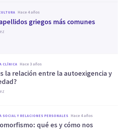
hace 4 años
CULTURA
 apellidos griegos más comunes
hez
hace 3 años
A CLÍNICA
s la relación entre la autoexigencia y
iedad?
hez
hace 4 años
A SOCIAL Y RELACIONES PERSONALES
omorfismo: qué es y cómo nos