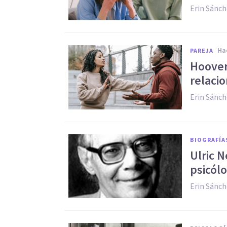
Erin Sánc
h
PAREJA
Hoover
relacio
Erin Sánc
BIOGRAFÍA
Ulric N
psicól
Erin Sánc