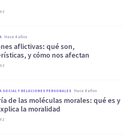
e
hez
hace 4 años
A
nes aflictivas: qué son,
rísticas, y cómo nos afectan
hez
hace 4 años
A SOCIAL Y RELACIONES PERSONALES
ría de las moléculas morales: qué es y
xplica la moralidad
hez