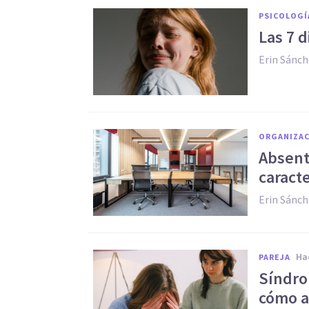
PSICOLOGÍ
Las 7 
Erin Sánc
ORGANIZAC
Absent
caracte
Erin Sánc
h
PAREJA
Síndro
cómo af