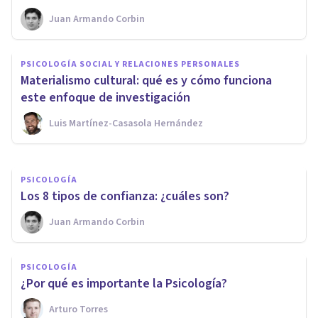
Juan Armando Corbin
PSICOLOGÍA CLÍNICA
¿Cómo se supera la
PSICOLOGÍA SOCIAL Y RELACIONES PERSONALES
introversión extrema con
Materialismo cultural: qué es y cómo funciona
terapia cognitivo-conductual?
este enfoque de investigación
Luis Martínez-Casasola Hernández
Tomás Santa Cecilia
PSICOLOGÍA
​Los 8 tipos de confianza: ¿cuáles son?
Juan Armando Corbin
PSICOLOGÍA
¿Por qué es importante la Psicología?
Arturo Torres