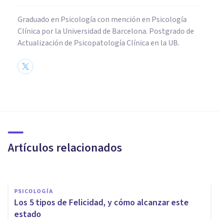
Graduado en Psicología con mención en Psicología
Clínica por la Universidad de Barcelona. Postgrado de
Actualización de Psicopatología Clínica en la UB.
PSICOLOGÍA SOCIAL Y RELACIONES PERSONALES
Hooligans: la Psicología de los
gamberros del fútbol
Artículos relacionados
Jonathan García-Allen
PSICOLOGÍA
Los 5 tipos de Felicidad, y cómo alcanzar este
estado