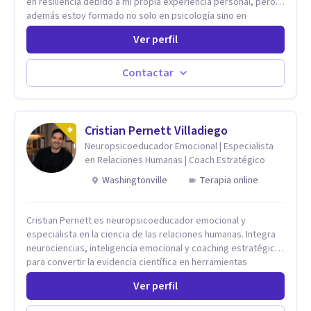
en resiliencia debido a mi propia experiencia personal, pero
además estoy formado no solo en psicología sino en
coaching y técnicas de alto impacto centradas en: depresión,
Ver perfil
ansiedad y terapia de parejas. Sé que con el plan correcto y
el acompañamiento adecuado todo el mundo puede observar
cambios en menos de 5 sesiones. Mi experiencia profesional
Contactar
me ha demostrado que no importan las dificultades sino las
herramientas y la ayuda que dispongas para afrontarlas
Cristian Pernett Villadiego
Neuropsicoeducador Emocional | Especialista
en Relaciones Humanas | Coach Estratégico
Washingtonville
Terapia online
Cristian Pernett es neuropsicoeducador emocional y
especialista en la ciencia de las relaciones humanas. Integra
neurociencias, inteligencia emocional y coaching estratégico
para convertir la evidencia científica en herramientas
prácticas que mejoran la forma en que las personas viven,
Ver perfil
aman, lideran y se comunican. Con más de 20 años de
experiencia, acompaña a personas, parejas y líderes en