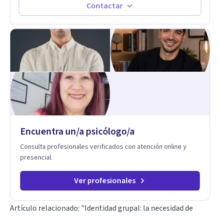
procesos de desarrollo personal y profesional. Su trabajo se
Contactar
centra en la regulación emocional, las relaciones de pareja, la
comunicación efectiva y el liderazgo consciente. Su
metodología combina psicología contemporánea,
neurociencias y estrategias de cambio basadas en evidencia
para fortalecer la autoestima, desarrollar habilidades
socioemocionales y promover cambios sostenibles. Como
divulgador científico, acerca la psicología y las neurociencias
a la vida cotidiana mediante contenidos claros, rigurosos y
aplicables, con el propósito de impulsar un bienestar integral.
Encuentra un/a psicólogo/a
Consulta profesionales verificados con atención online y
presencial.
Ver profesionales
Artículo relacionado:
"Identidad grupal: la necesidad de