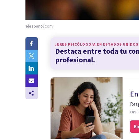
elespanol.com
¿ERES PSICÓLOGO/A EN
ESTADOS UNIDOS
Destaca entre toda tu c
profesional.
En
Resp
nece
En