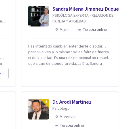
Sandra Milena Jimenez Duque
PSICÓLOGA EXPERTA - RELACION DE
en
PAREJA Y ANSIEDAD
Miami
Terapia online
Has intentado cambiar, entenderte o soltar…
pero vuelves a lo mismo? No es falta de fuerza
ni de voluntad. Es una raíz emocional no resuelta
ar
que sigue dirigiendo tu vida. La Dra. Sandra
Milena Jiménez Duque es psicóloga clínica con
más de 10 años de experiencia, reconocida
como una de las profesionales más destacadas
onal,
en el abordaje profundo de la ansiedad, la baja
autoestima, la dependencia emocional y los
conflictos de pareja. Ha trabajado con pacientes
Dr. Arodi Martinez
en diferentes países, acompañando procesos
Psicólogo
complejos. Su enfoque terapéutico se
y.today
diferencia por una premisa clara: no trabaja el
Monrovia
síntoma, trabaja la raíz que lo origina. Su
Terapia online
metodología interviene en tres niveles: