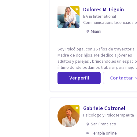
Dolores M. Irigoin
BA in International
Communications Licenciada 
Psicologia Filosofia China en
Miami
Harvard
Soy Psicóloga, con 16 años de trayectoria.
Madre de dos hijos. Me dedico a jóvenes
adultos y parejas , brindándoles un espacio
íntimo donde podamos trabajar para mejor
todos los aspectos de sus vidas. Conozco
Ver perfil
Contactar
primero a los padres, en el caso de niños u
adolescentes, para luego seguir la terapia con
sus hijos, apuntalándolos en su futuro pers
universitario y profesional, siempre
conteniendo paralelamente a los padres y
Gabriele Cotronei
brindándoles un espacio de seguridad. Hago
Psicologo y Psicoterapeuta
terapia de pareja y adultos con método
integrativo. Más información en: intherap
San Francisco
Terapia online