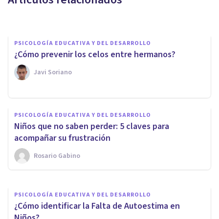
Luis Martínez-Casasola Hernández
PSICOLOGÍA EDUCATIVA Y DEL DESARROLLO
¿Cómo prevenir los celos entre hermanos?
Javi Soriano
PSICOLOGÍA EDUCATIVA Y DEL DESARROLLO
PSICOLOGÍA
Niños que no saben perder: 5 claves para
¿Cómo se forja la Identidad?
acompañar su frustración
Rosario Gabino
Blanca Ruiz
PSICOLOGÍA EDUCATIVA Y DEL DESARROLLO
¿Cómo identificar la Falta de Autoestima en
Niños?