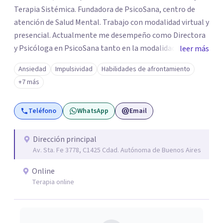
Terapia Sistémica. Fundadora de PsicoSana, centro de
atención de Salud Mental. Trabajo con modalidad virtual y
presencial. Actualmente me desempeño como Directora
y Psicóloga en PsicoSana tanto en la modalidad
leer más
presencial como la modalidad online. Busco poder
Ansiedad
Impulsividad
Habilidades de afrontamiento
acompañarte en tu proyecto de vida, de
+7 más
autoconocimiento, autoestima, bienestar y amor propio.
Mi objetivo es poder ayudarte a conocer tus emociones
Teléfono
WhatsApp
Email
desde una estabilidad emocional para lograr una
adecuada inteligencia emocional. A la par colaboro con el
Lic. Ricardo L.M. Boucherie, quien posee una orientación
Dirección principal
Av. Sta. Fe 3778, C1425 Cdad. Autónoma de Buenos Aires
Sistémica, Cognitivo Conductual y Psicoanálisis
Lacaniano.
Online
Terapia online