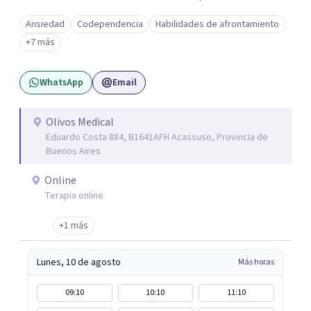
una vida más auténtica comienza cuando nos animamos
Ansiedad
Codependencia
Habilidades de afrontamiento
a mirar hacia adentro y a reconocer las raíces de lo que
+7 más
sentimos.
WhatsApp
Email
Olivos Medical
Eduardo Costa 884, B1641AFH Acassuso, Provincia de
Buenos Aires
Online
Terapia online
+1 más
Lunes, 10 de agosto
Más horas
09:10
10:10
11:10