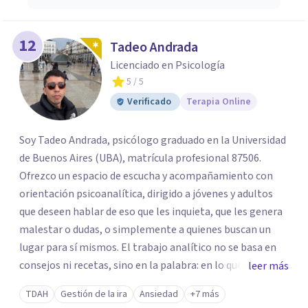
12
Tadeo Andrada
Licenciado en Psicología
5
/ 5
Verificado
Terapia Online
Soy Tadeo Andrada, psicólogo graduado en la Universidad
de Buenos Aires (UBA), matrícula profesional 87506.
Ofrezco un espacio de escucha y acompañamiento con
orientación psicoanalítica, dirigido a jóvenes y adultos
que deseen hablar de eso que les inquieta, que les genera
malestar o dudas, o simplemente a quienes buscan un
lugar para sí mismos. El trabajo analítico no se basa en
consejos ni recetas, sino en la palabra: en lo que cada
leer más
quien puede decir de su historia, de su deseo, de su
TDAH
Gestión de la ira
Ansiedad
+7 más
malestar... En el encuentro con un analista se abre la