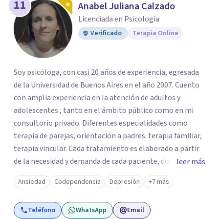
11
Anabel Juliana Calzado
Licenciada en Psicología
Verificado
Terapia Online
Soy psicóloga, con casi 20 años de experiencia, egresada
de la Universidad de Buenos Aires en el año 2007. Cuento
con amplia experiencia en la atención de adultos y
adolescentes , tanto en el ámbito público como en mi
consultorio privado. Diferentes especialidades como
terapia de parejas, orientación a padres. terapia familiar,
terapia vincular. Cada tratamiento es elaborado a partir
de la necesidad y demanda de cada paciente, donde
leer más
ambos vamos ejercer un papel activo en la orientación de
Ansiedad
Codependencia
Depresión
+7 más
la terapia. Para ello utilizo recursos técnicos amplios y
flexibles, adaptados al momento y problemática de cada
Teléfono
WhatsApp
Email
persona.