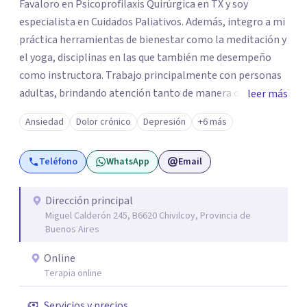
Favaloro en Psicoprofilaxis Quirúrgica en TX y soy
especialista en Cuidados Paliativos. Además, integro a mi
práctica herramientas de bienestar como la meditación y
el yoga, disciplinas en las que también me desempeño
como instructora. Trabajo principalmente con personas
adultas, brindando atención tanto de manera online
leer más
como en el consultorio, adaptándome a las necesidades
Ansiedad
Dolor crónico
Depresión
+6 más
de cada paciente. Acompaño procesos vinculados a la
ansiedad, la depresión, el estrés, el duelo, el dolor crónico
Teléfono
WhatsApp
Email
y distintos momentos vitales que requieren contención,
escucha y orientación profesional.
Dirección principal
Miguel Calderón 245, B6620 Chivilcoy, Provincia de
Buenos Aires
Online
Terapia online
Servicios y precios