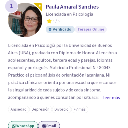
1
Paula Amaral Sanches
Licenciada en Psicología
5
/ 5
Verificado
Terapia Online
Licenciada en Psicología por la Universidad de Buenos
Aires (UBA), graduada con Diploma de Honor. Atención a
adolescentes, adultos, tercera edad y parejas. Idiomas:
español y portugués. Matrícula Profesional N.º 80043.
Practico el psicoanálisis de orientación lacaniana. Mi
práctica clínica se orienta por una escucha que reconoce
la singularidad de cada sujeto y de cada síntoma,
acompañando a quienes consultan por situaciones de
leer más
angustia, dificultades en los vínculos, inhibiciones,
Ansiedad
Depresión
Divorcio
+7 más
duelos, crisis vitales, padecimientos subjetivos y otros
modos de malestar. La práctica analítica propone un
WhatsApp
Email
espacio de palabra donde cada sujeto pueda interrogar