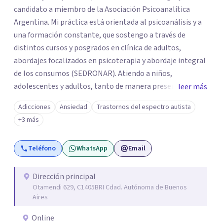
candidato a miembro de la Asociación Psicoanalítica
Argentina. Mi práctica está orientada al psicoanálisis y a
una formación constante, que sostengo a través de
distintos cursos y posgrados en clínica de adultos,
abordajes focalizados en psicoterapia y abordaje integral
de los consumos (SEDRONAR). Atiendo a niños,
adolescentes y adultos, tanto de manera presencial
leer más
como online. Trabajo con distintas problemáticas como
Adicciones
Ansiedad
Trastornos del espectro autista
depresión, ataques de pánico, adicciones, trastornos
+3 más
alimentarios, trastornos del espectro autista (TEA) y
otras situaciones que generan malestar. Entiendo que
Teléfono
WhatsApp
Email
cada persona llega con una historia única, por eso el
proceso terapéutico es siempre singular y adaptado a
quien consulta.
Dirección principal
Otamendi 629, C1405BRI Cdad. Autónoma de Buenos
Aires
Online