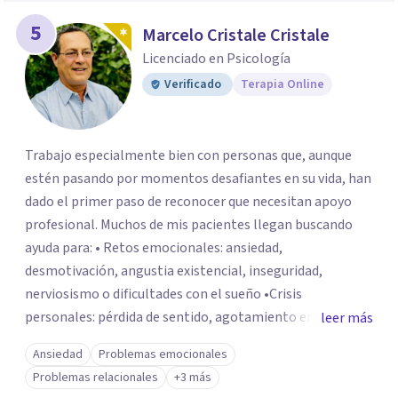
5
Marcelo Cristale Cristale
Licenciado en Psicología
Verificado
Terapia Online
Trabajo especialmente bien con personas que, aunque
estén pasando por momentos desafiantes en su vida, han
dado el primer paso de reconocer que necesitan apoyo
profesional. Muchos de mis pacientes llegan buscando
ayuda para: • Retos emocionales: ansiedad,
desmotivación, angustia existencial, inseguridad,
nerviosismo o dificultades con el sueño •Crisis
personales: pérdida de sentido, agotamiento emocional
leer más
o dificultad para manejar transiciones vitales •Conflictos
Ansiedad
Problemas emocionales
relacionales: problemas de pareja, tensiones familiares,
Problemas relacionales
+3 más
desafíos laborales o dificultades en dinámicas sociales.