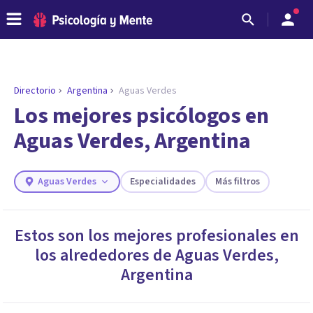
Directorio
Argentina
Aguas Verdes
ENCONTRAR MI TERAPEUTA
¿Necesitas ayuda para encontrar el
Los mejores psicólogos en
psicólogo adecuado?
Aguas Verdes, Argentina
Responde a unas breves preguntas y te ofreceremos
los profesionales que más se ajustan a tus
necesidades.
Aguas Verdes
Especialidades
Más filtros
Responder cuestionario
Estos son los mejores profesionales en
los alrededores de
Aguas Verdes
,
Argentina