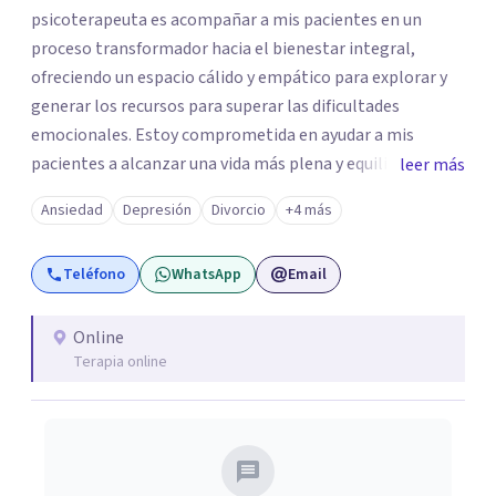
psicoterapeuta es acompañar a mis pacientes en un
proceso transformador hacia el bienestar integral,
ofreciendo un espacio cálido y empático para explorar y
generar los recursos para superar las dificultades
emocionales. Estoy comprometida en ayudar a mis
pacientes a alcanzar una vida más plena y equilibrada. Si
leer más
estás atravesando una crisis y sentís que necesitás ayuda
Ansiedad
Depresión
Divorcio
+4 más
o quisieras profundizar en tu autoconocimiento, te invito
a que me contactes para acompañarte en el proceso.
Teléfono
WhatsApp
Email
Online
Terapia online