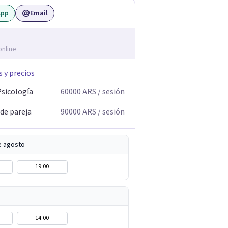
App
Email
online
s y precios
Psicología
60000
ARS
/ sesión
 de pareja
90000
ARS
/ sesión
e agosto
19:00
14:00