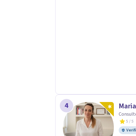
construcción de una respuesta singu
4
Maria
Consult
5
/ 5
Verif