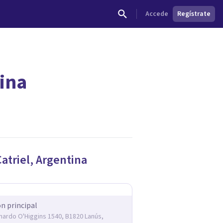
Accede
Regístrate
tina
atriel
,
Argentina
ón principal
rnardo O'Higgins 1540, B1820 Lanús,