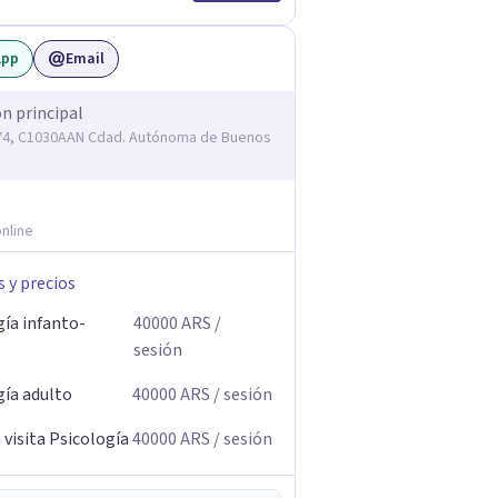
App
Email
ón principal
74, C1030AAN Cdad. Autónoma de Buenos
nline
s y precios
gía infanto-
40000
ARS
/
sesión
gía adulto
40000
ARS
/ sesión
visita Psicología
40000
ARS
/ sesión