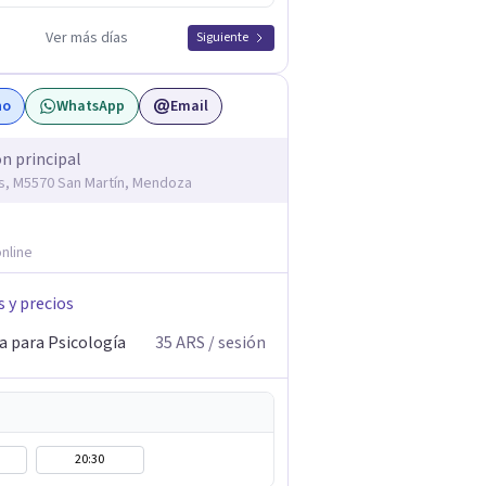
Ver más días
Siguiente
no
WhatsApp
Email
ón principal
s, M5570 San Martín, Mendoza
nline
s y precios
a para Psicología
35
ARS
/ sesión
20:30