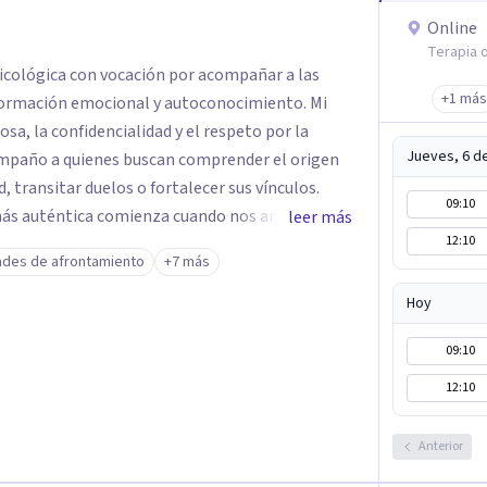
Online
Terapia o
sicológica con vocación por acompañar a las
+1 más
ormación emocional y autoconocimiento. Mi
sa, la confidencialidad y el respeto por la
Jueves, 6 d
compaño a quienes buscan comprender el origen
d, transitar duelos o fortalecer sus vínculos.
09:10
 más auténtica comienza cuando nos animamos a
leer más
12:10
s raíces de lo que sentimos.
ades de afrontamiento
+7 más
Hoy
09:10
12:10
Anterior