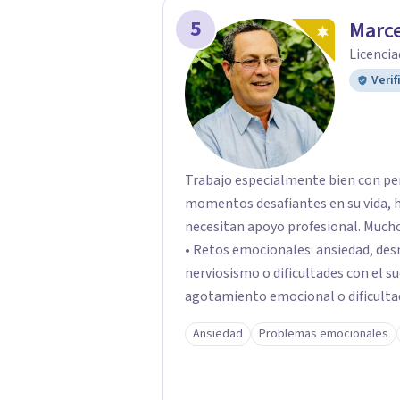
5
Marce
Licencia
Verif
Trabajo especialmente bien con pe
momentos desafiantes en su vida, h
necesitan apoyo profesional. Muchos de mis pacientes llegan buscando ayuda para:
• Retos emocionales: ansiedad, desm
nerviosismo o dificultades con el sueño •Crisis personales: pérdida de
agotamiento emocional o dificultad para 
relacionales: problemas de pareja, 
Ansiedad
Problemas emocionales
dificultades en dinámicas sociales.