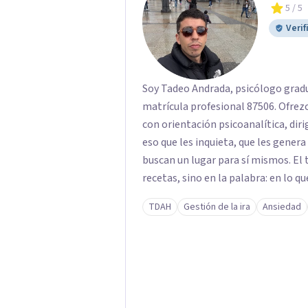
5
/ 5
Verif
Soy Tadeo Andrada, psicólogo gradu
matrícula profesional 87506. Ofre
con orientación psicoanalítica, diri
eso que les inquieta, que les gener
buscan un lugar para sí mismos. El 
recetas, sino en la palabra: en lo qu
deseo, de su malestar... En el encue
TDAH
Gestión de la ira
Ansiedad
pensar de otro modo eso que hasta a